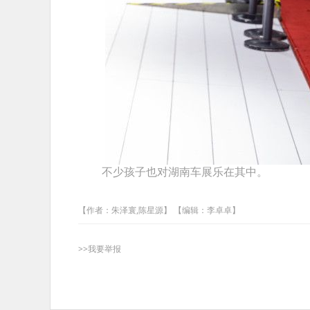
不少孩子也对湖南车展乐在其中。
【作者：朱泽寰,陈星源】 【编辑：李卓卓】
>>我要举报