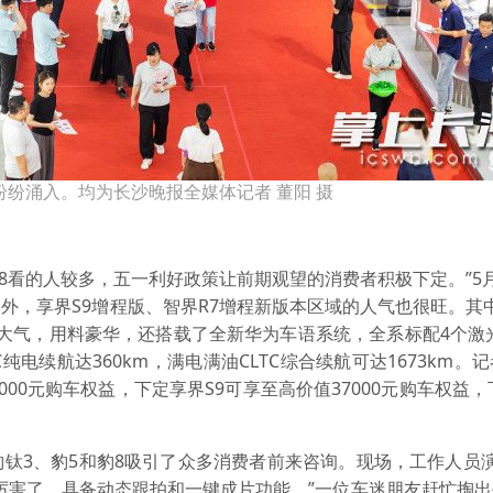
纷纷涌入。均为长沙晚报全媒体记者 董阳 摄
8看的人较多，五一利好政策让前期观望的消费者积极下定。”5
，享界S9增程版、智界R7增程新版本区域的人气也很旺。其中
雅大气，用料豪华，还搭载了全新华为车语系统，全系标配4个激
C纯电续航达360km，满电满油CLTC综合续航可达1673km。
00元购车权益，下定享界S9可享至高价值37000元购车权益，
钛3、豹5和豹8吸引了众多消费者前来咨询。现场，工作人员
厉害了，具备动态跟拍和一键成片功能。”一位车迷朋友赶忙掏