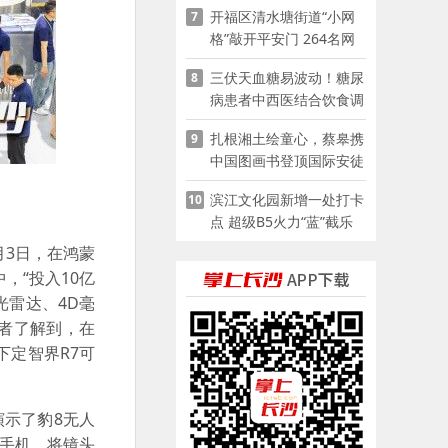
开福区清水塘街道“小网
7
格”敲开平安门 264名网
格员扫楼“错峰问安”
三伏天血糖易波动！糖尿
8
病患者中西医结合饮食调
养指南
扎根湘土绘童心，蔡皋携
9
中国图画书登顶国际安徒
生奖
滨江文化园新增一处打卡
10
点 超级B5火力“蓝”截乐
园登陆长沙
月3日，在鸿蒙
，“投入10亿
光雷达、4D毫
记者了解到，在
下定智界R7可
演示了豹8无人
出手机，将镜头