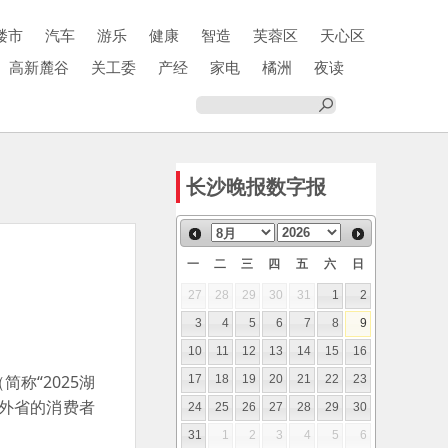
楼市
汽车
游乐
健康
智造
芙蓉区
天心区
高新麓谷
关工委
产经
家电
橘洲
夜读
长沙晚报数字报
一
二
三
四
五
六
日
27
28
29
30
31
1
2
3
4
5
6
7
8
9
10
11
12
13
14
15
16
称“2025湖
17
18
19
20
21
22
23
外省的消费者
24
25
26
27
28
29
30
31
1
2
3
4
5
6