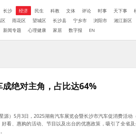
长沙
经济
民生
科教
文体
评论
时事
天下事
福区
雨花区
望城区
长沙县
宁乡市
浏阳市
湘江新区
新闻专题
心理健康
家居
数字报
EN
车成绝对主角，占比达64%
星源）
5月3日，2025湖南汽车展览会暨长沙市汽车促消费活动（简
玩、好看、惠购的活动、节目以及出台的优惠政策，吸引了全省及
高。