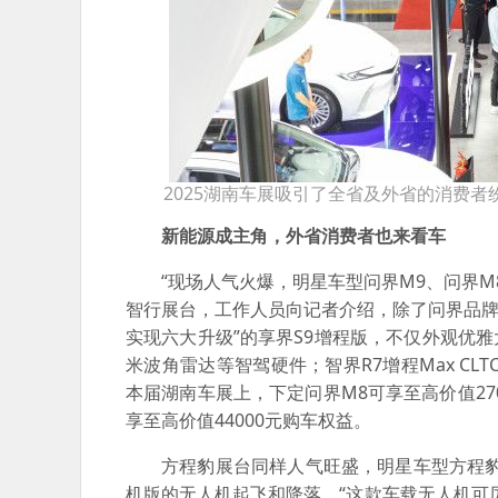
2025湖南车展吸引了全省及外省的消费者
新能源成主角，外省消费者也来看车
“现场人气火爆，明星车型问界M9、问界M
智行展台，工作人员向记者介绍，除了问界品牌外
实现六大升级”的享界S9增程版，不仅外观优
米波角雷达等智驾硬件；智界R7增程Max CLT
本届湖南车展上，下定问界M8可享至高价值270
享至高价值44000元购车权益。
方程豹展台同样人气旺盛，明星车型方程豹
机版的无人机起飞和降落，“这款车载无人机可