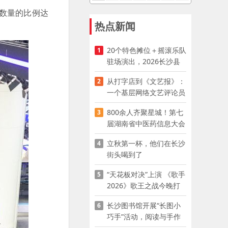
数量的比例达
热点新闻
20个特色摊位＋摇滚乐队
1
驻场演出，2026长沙县
夜市嘉年华启幕
从打字店到《文艺报》：
2
一个基层网络文艺评论员
的突围
800余人齐聚星城！第七
3
届湖南省中医药信息大会
开幕，AI正在“读懂”古老
立秋第一杯，他们在长沙
4
中医
街头喝到了
“天花板对决”上演 《歌手
5
2026》歌王之战今晚打
响
长沙图书馆开展“长图小
6
巧手”活动，阅读与手作
赋能少儿暑期成长