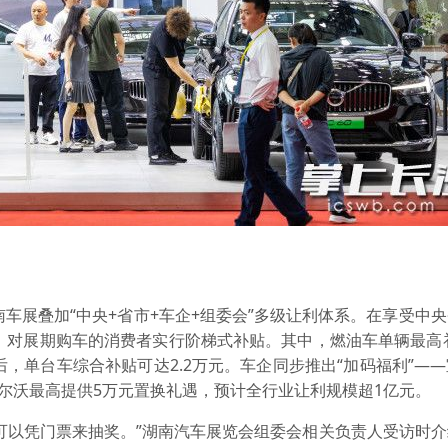
南车展叠加“中央+省市+车企+组委会”多级让利体系。在享受中
，对展期购车的消费者实行阶梯式补贴。其中，燃油车单辆最高补
后，单台车综合补贴可达2.2万元。车企同步推出“加码福利”—
，沃尔沃最高提供5万元置换礼遇，预计全行业让利规模超1亿元。
可以凭门票来抽奖。”湖南汽车展览会组委会相关负责人受访时