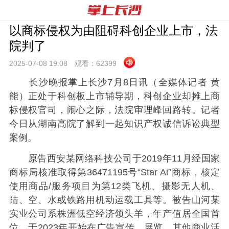
以商标侵权为由阻碍科创企业上市，法
院判了
2025-07-08 19:
08
观看：
62399
长沙晚报掌上长沙7月8日讯（全媒体记者 黄
能）正处于科创板上市辅导期，科创企业却摊上商
标侵权官司，闹心之际，法院审理峰回路转。记者
今日从湖南高院了解到一起知识产权诚信诉讼典型
案例。
原告西安某网络科技公司于2019年11月经国家
商标局核准取得第36471195号“Star Ai”商标，核定
使用商品/服务项目为第12类飞机、摄影无人机、
陆、空、水或铁路用机动运载工具等。被告山河某
实业公司系株洲低空经济领头羊，年产值居全国首
位，于2023年开始在广告宣传、展览、其他商业活