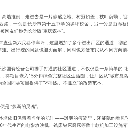
高墙推倒，走进去是一片静谧之地。树冠如盖，枝叶荫翳，阻
西路，一旁是长沙市第十五中学的操坪校舍，另一旁是由廊桥
被网友们称为长沙版“重庆森林”。
直达新六尺巷停车坪，这里增加了多个进出厂区的通道，彻底
车难、出行绕的问题也迎刃而解，同时也方便市民从不同方向前
国资经营公司携手打通的社区通道，不仅仅是一条简单的 “社
，将项目嵌入15分钟绿色完整社区生活圈，让厂区从“城市孤岛
，为全国同类项目提供了“不割裂、不孤立”的改造范本。
是 “焕新的灵魂”。
墙依旧保留着当年的肌理——斑驳的痕迹里，还能隐约看见“
纪50年代生产的电影放映机、铣床钻床磨床等数十款机加工设施