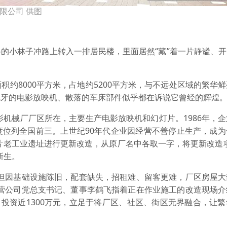
限公司 供图
小林子冲路上转入一排居民楼，里面居然“藏”着一片静谧、开
8000平方米，占地约5200平方米，与不远处区域的繁华
掉牙的电影放映机、散落的车床部件似乎都在诉说它曾经的辉煌
机械厂厂区所在，主要生产电影放映机和幻灯片。1986年，
度位列全国前三。上世纪90年代企业因经营不善停止生产，成为
这片老工业遗址进行更新改造，从原厂名中各取一字，将更新改造
新生。
因基础设施陈旧，配套缺失，招租难、留客更难，厂区房屋大
经营公司党总支书记、董事李鹤飞指着正在作业施工的改造现场介
，投资近1300万元，立足于将厂区、社区、街区无界融合，让