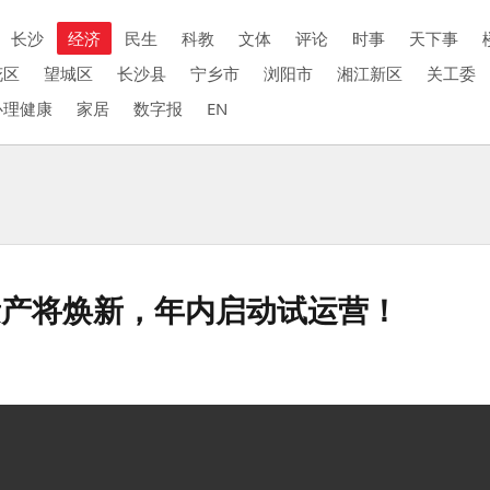
长沙
经济
民生
科教
文体
评论
时事
天下事
花区
望城区
长沙县
宁乡市
浏阳市
湘江新区
关工委
心理健康
家居
数字报
EN
遗产将焕新，年内启动试运营！