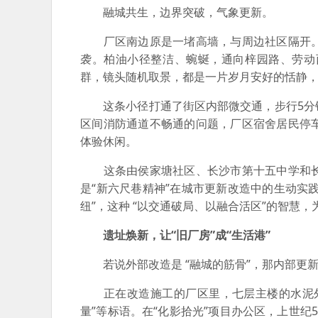
融城共生，边界突破，气象更新。
厂区南边原是一堵高墙，与周边社区隔开。
袭。柏油小径整洁、蜿蜒，通向梓园路、劳动
群，镜头随机取景，都是一片岁月安好的恬静，
这条小径打通了街区内部微交通，步行5分钟
区间消防通道不畅通的问题，厂区宿舍居民停
体验休闲。
这条由侯家塘社区、长沙市第十五中学和长沙
是“新六尺巷精神”在城市更新改造中的生动实践
纽”，这种 “以交通破局、以融合活区”的智慧
遗址焕新，让“旧厂房”成“生活港”
若说外部改造是 “融城的筋骨”，那内部更新便
正在改造施工的厂区里，七层主楼的水泥外
量”等标语。在“化影拾光”项目办公区，上世