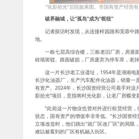
“化影拾光”后院效果图。市国有资产经营有
破界融城，让“孤岛”成为“枢纽”
记者探访时发现，从连接梓园路和芙蓉中路的
地。
一栋七层高综合楼，三栋老旧厂房，房屋面积约
砖墙斑驳、路面破损，厂房废弃为停车库，老
这一片长沙老工业遗址，1954年是湖南电影
长沙化油器厂，生产汽车配件化油器，销量一
有资产。2024年，长沙国资经营公司着手对
影拾光”项目，意指将时光化影，让老厂房蝶变
“此前这一片物业也曾对外进行租赁经营，但
状态，国有资产的增值率非常低。”长沙国资
立项改造时，他们跳出“就厂区改厂区”的局限
难以被看到的厂区有机融入街区。