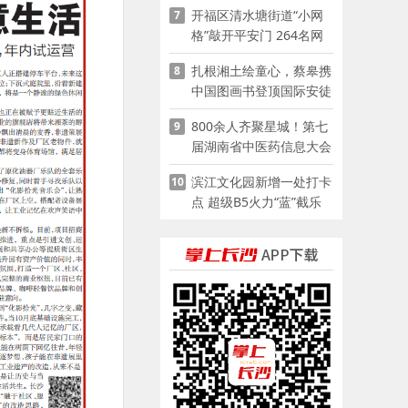
开福区清水塘街道“小网
7
格”敲开平安门 264名网
格员扫楼“错峰问安”
扎根湘土绘童心，蔡皋携
8
中国图画书登顶国际安徒
生奖
800余人齐聚星城！第七
9
届湖南省中医药信息大会
开幕，AI正在“读懂”古老
滨江文化园新增一处打卡
10
中医
点 超级B5火力“蓝”截乐
园登陆长沙