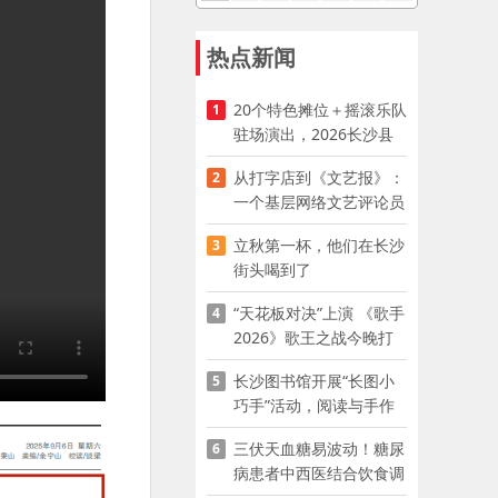
热点新闻
20个特色摊位＋摇滚乐队
1
驻场演出，2026长沙县
夜市嘉年华启幕
从打字店到《文艺报》：
2
一个基层网络文艺评论员
的突围
立秋第一杯，他们在长沙
3
街头喝到了
“天花板对决”上演 《歌手
4
2026》歌王之战今晚打
响
长沙图书馆开展“长图小
5
巧手”活动，阅读与手作
赋能少儿暑期成长
三伏天血糖易波动！糖尿
6
病患者中西医结合饮食调
养指南