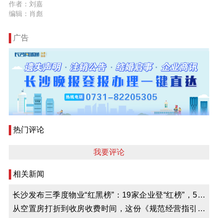
作者：刘嘉
编辑：肖彪
广告
热门评论
我要评论
相关新闻
长沙发布三季度物业“红黑榜”：19家企业登“红榜”，5家
入“黑榜”
从空置房打折到收房收费时间，这份《规范经营指引》