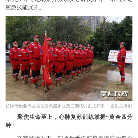
应急技能展开。
长沙市物业行业党员应急服务队第二期培训正式开训。 通讯员供图
聚焦生命至上，心肺复苏训练掌握“黄金四分
钟”