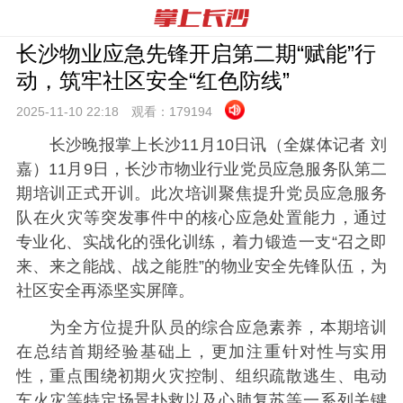
长沙物业应急先锋开启第二期“赋能”行
动，筑牢社区安全“红色防线”
2025-11-10 22:
18
观看：
179194
长沙晚报掌上长沙11月10日讯（全媒体记者 刘
嘉）11月9日，长沙市物业行业党员应急服务队第二
期培训正式开训。此次培训聚焦提升党员应急服务
队在火灾等突发事件中的核心应急处置能力，通过
专业化、实战化的强化训练，着力锻造一支“召之即
来、来之能战、战之能胜”的物业安全先锋队伍，为
社区安全再添坚实屏障。
为全方位提升队员的综合应急素养，本期培训
在总结首期经验基础上，更加注重针对性与实用
性，重点围绕初期火灾控制、组织疏散逃生、电动
车火灾等特定场景扑救以及心肺复苏等一系列关键