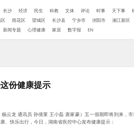
长沙
经济
民生
科教
文体
评论
时事
天下事
福区
雨花区
望城区
长沙县
宁乡市
浏阳市
湘江新区
新闻专题
心理健康
家居
数字报
EN
好这份健康提示
杨云龙 通讯员 孙倩莱 王小磊 唐家豪）五一假期即将到来，
健康、快乐出行，今日，湖南省疾控中心发布健康提示：