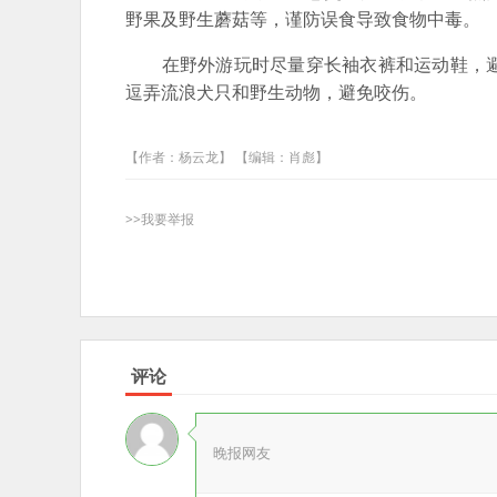
野果及野生蘑菇等，谨防误食导致食物中毒。
在野外游玩时尽量穿长袖衣裤和运动鞋，避
逗弄流浪犬只和野生动物，避免咬伤。
【作者：杨云龙】 【编辑：肖彪】
>>我要举报
评论
晚报网友