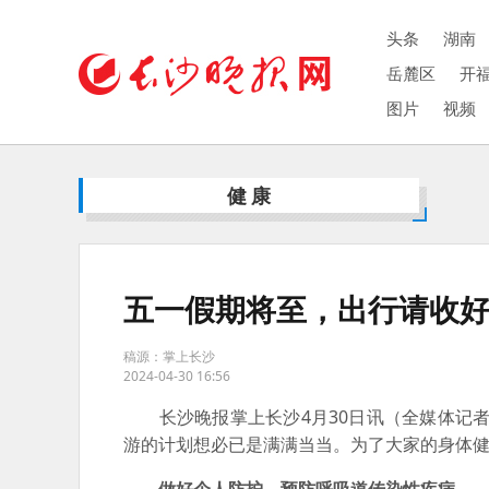
头条
湖南
岳麓区
开
图片
视频
健康
五一假期将至，出行请收
稿源：掌上长沙
2024-04-30 16:56
长沙晚报掌上长沙4月30日讯（全媒体记者 
游的计划想必已是满满当当。为了大家的身体