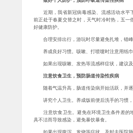
做好个人防护，预防呼吸道传染性疾病
近期，我省新冠病毒感染、流感活动水平下
前正处于春夏交替之时，天气时冷时热，五一
好健康防护。
合理安排出行，游玩时尽量避免扎堆，错峰出
养成良好习惯。咳嗽、打喷嚏时注意用纸巾或
如果出现咳嗽、发热等流感样症状，建议及
注意饮食卫生，预防肠道传染性疾病
随着气温升高，肠道传染病开始活跃，并逐步
讲究个人卫生。养成饭前便后洗手的习惯，
注意饮食卫生。避免在环境卫生条件差的地
具不洁而导致感染，避免暴饮暴食。
如果出现腹泻、发烧等症状，及时去医院肠