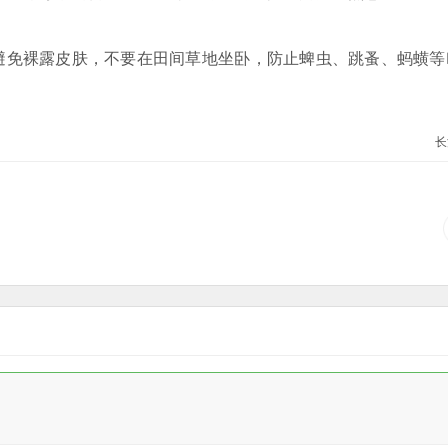
免裸露皮肤，不要在田间草地坐卧，防止蜱虫、跳蚤、蚂蟥等
长