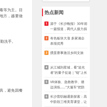
毒等为主。目
热点新闻
地方，越要做
源于《长沙晚报》30年前
1
一篇报道，两代人接力捐
。
资助学
有色板块大涨 多家湘企
2
勤洗手。
表现优秀
掼蛋赛事激活乡间文旅
3
从江城到星城，看“追光
4
者”的量子征途｜“链”上长
沙 “才”够硬核
VR体验、急救教学、塘
5
边演练……“大篷车”把防
具，避免因餐
溺水课堂搬到乡村青少年
长沙普职融通新探索：高
6
家门口
中阶段三维美育课堂，让
少年向美而生