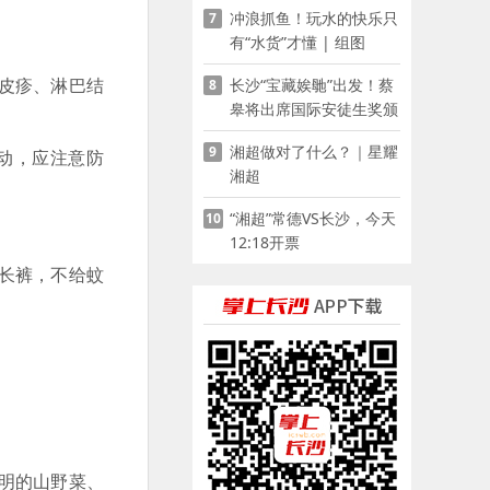
冲浪抓鱼！玩水的快乐只
7
有“水货”才懂 | 组图
皮疹、淋巴结
长沙“宝藏娭毑”出发！蔡
8
皋将出席国际安徒生奖颁
奖典礼并领奖
湘超做对了什么？｜星耀
9
动，应注意防
湘超
“湘超”常德VS长沙，今天
10
12:18开票
长裤，不给蚊
明的山野菜、