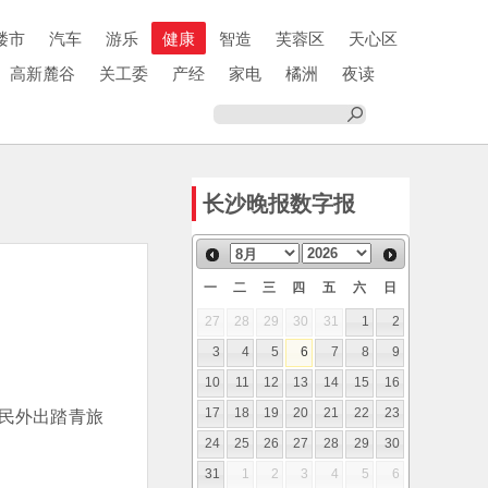
楼市
汽车
游乐
健康
智造
芙蓉区
天心区
高新麓谷
关工委
产经
家电
橘洲
夜读
长沙晚报数字报
一
二
三
四
五
六
日
27
28
29
30
31
1
2
3
4
5
6
7
8
9
10
11
12
13
14
15
16
市民外出踏青旅
17
18
19
20
21
22
23
24
25
26
27
28
29
30
31
1
2
3
4
5
6