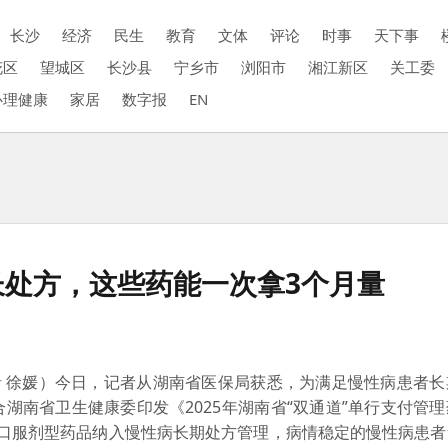
长沙
经济
民生
教育
文体
评论
时事
天下事
花区
望城区
长沙县
宁乡市
浏阳市
湘江新区
关工委
心理健康
家居
数字报
EN
长处方，这些药能一次拿3个月量
 徐媛）今日，记者从湖南省医保局获悉，为满足慢性病患者长
湖南省卫生健康委印发《2025年湖南省“双通道”单行支付管
3种口服剂型药品纳入慢性病长期处方管理，病情稳定的慢性病患