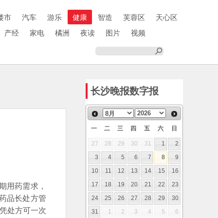
楼市
汽车
游乐
健康
智造
芙蓉区
天心区
产经
家电
橘洲
夜读
图片
视频
长沙晚报数字报
一
二
三
四
五
六
日
27
28
29
30
31
1
2
3
4
5
6
7
8
9
10
11
12
13
14
15
16
期用药需求，
17
18
19
20
21
22
23
理药品长处方管
24
25
26
27
28
29
30
者凭处方可一次
31
1
2
3
4
5
6