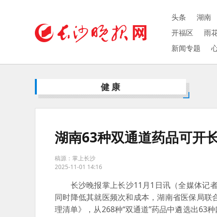
头条
湖南
开福区
雨
新闻专题
健康
湖南63种双通道药品可开
稿源：掌上长沙
2025-11-01 14:16
长沙晚报掌上长沙11月1日讯（全媒体记者
同时降低其就医频次和成本，湖南省医保局联合
理清单》，从268种“双通道”药品中遴选出6