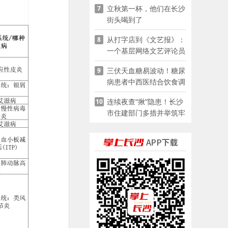
立秋第一杯，他们在长沙
7
街头喝到了
从打字店到《文艺报》：
8
一个基层网络文艺评论员
的突围
三伏天血糖易波动！糖尿
9
病患者中西医结合饮食调
养指南
连续夜查“揪”隐患！长沙
10
市住建部门多措并举筑牢
夏季建筑施工安全防线