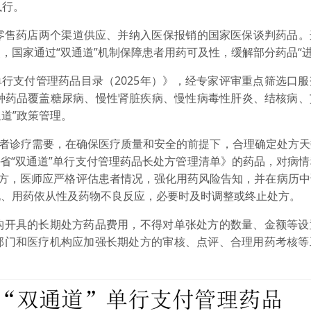
执行。
点零售药店‌两个渠道供应、并‌纳入医保报销‌的国家医保谈判药品
点，国家通过“双通道”机制保障患者用药可及性，缓解部分药品“
行支付管理药品目录（2025年）》，经专家评审重点筛选口服
3种药品覆盖糖尿病、慢性肾脏疾病、慢性病毒性肝炎、结核病、
通道”政策管理。
者诊疗需要，在确保医疗质量和安全的前提下，合理确定处方天
南省“双通道”单行支付管理药品长处方管理清单》的药品，对病
处方，医师应严格评估患者情况，强化用药风险告知，并在病历
化、用药依从性及药物不良反应，必要时及时调整或终止处方。
开具的长期处方药品费用，不得对单张处方的数量、金额等设
部门和医疗机构应加强长期处方的审核、点评、合理用药考核等