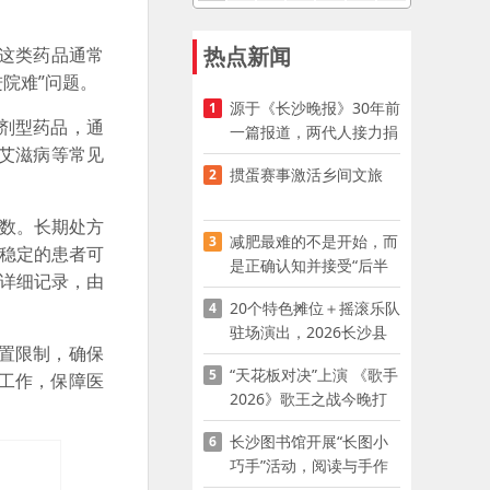
热点新闻
。这类药品通常
进院难”问题。
源于《长沙晚报》30年前
1
剂型药品，通
一篇报道，两代人接力捐
艾滋病等常见
资助学
掼蛋赛事激活乡间文旅
2
数。长期处方
减肥最难的不是开始，而
3
情稳定的患者可
是正确认知并接受“后半
中详细记录，由
程”
20个特色摊位＋摇滚乐队
4
驻场演出，2026长沙县
置限制，确保
夜市嘉年华启幕
“天花板对决”上演 《歌手
5
工作，保障医
2026》歌王之战今晚打
响
长沙图书馆开展“长图小
6
巧手”活动，阅读与手作
赋能少儿暑期成长