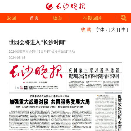
返回
首页
版面
往期回顾
收 藏
字体：
[ 大 ]
[ 中 ]
世园会将进入“长沙时间”
2024成都世园会5月18日举行“长沙主题日”活动
2024-05-15