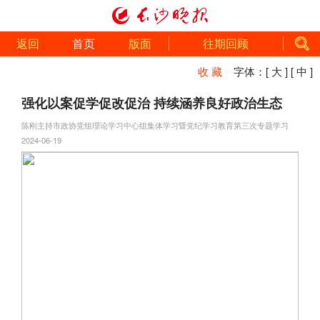
返回
首页
版面
往期回顾
收 藏
字体：
[ 大 ]
[ 中 ]
强化以案促学促改促治 持续涵养良好政治生态
陈刚主持市政协党组理论学习中心组集体学习暨党纪学习教育第三次专题学习
2024-06-19