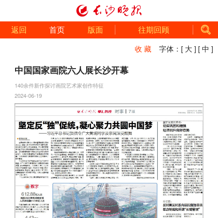
返回
首页
版面
往期回顾
收 藏
字体：
[ 大 ]
[ 中 ]
中国国家画院六人展长沙开幕
140余件新作探讨画院艺术家创作特征
2024-06-19