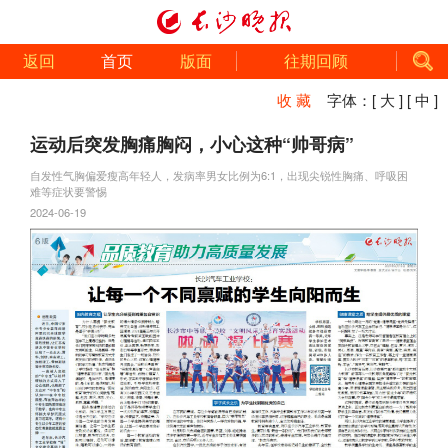
返回
首页
版面
往期回顾
收 藏
字体：
[ 大 ]
[ 中 ]
运动后突发胸痛胸闷，小心这种“帅哥病”
自发性气胸偏爱瘦高年轻人，发病率男女比例为6:1，出现尖锐性胸痛、呼吸困
难等症状要警惕
2024-06-19