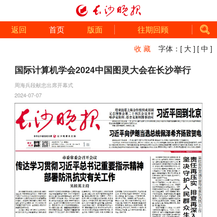
返回
首页
版面
往期回顾
收 藏
字体：
[ 大 ]
[ 中 ]
国际计算机学会2024中国图灵大会在长沙举行
周海兵段献忠出席开幕式
2024-07-07