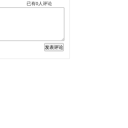
已有
0
人评论