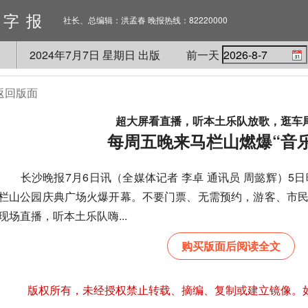
数字报
社长、总编辑：洪孟春 晚报热线：82220000
2024
年
7
月
7
日 星期
日
出版
前一天
返回版面
超大屏看直播，听本土乐队放歌，逛车
每周五晚来马栏山燃爆“音
长沙晚报7月6日讯（全媒体记者 李卓 通讯员 周懿辉）5日
栏山公园庆典广场火爆开幕。不要门票、无需预约，游客、市
现场直播，听本土乐队嗨...
购买版面后阅读全文
版权所有，未经授权禁止转载、摘编、复制或建立镜像。