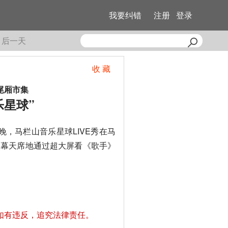
我要纠错
注册
登录
后一天
收 藏
尾厢市集
乐星球”
晚，马栏山音乐星球LIVE秀在马
民幕天席地通过超大屏看《歌手》
如有违反，追究法律责任。