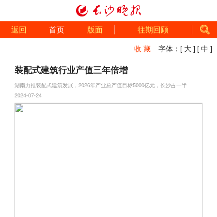
返回
首页
版面
往期回顾
收 藏
字体：
[ 大 ]
[ 中 ]
装配式建筑行业产值三年倍增
湖南力推装配式建筑发展，2026年产业总产值目标5000亿元，长沙占一半
2024-07-24