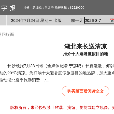
数字报
社长、总编辑：洪孟春 晚报热线：82220000
2024
年
7
月
24
日 星期
三
出版
前一天
返回版面
湖北来长送清凉
推介十大避暑度假目的地
长沙晚报7月23日讯（全媒体记者 宁莎鸥）长夏漫漫，何
动的20℃清凉。为打响十大避暑度假旅游目的地品牌，加大重点
拉动湖北夏季旅游消费，7...
购买版面后阅读全文
版权所有，未经授权禁止转载、摘编、复制或建立镜像。