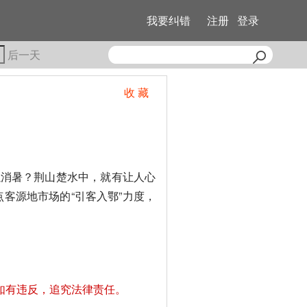
我要纠错
注册
登录
后一天
收 藏
以消暑？荆山楚水中，就有让人心
客源地市场的“引客入鄂”力度，
如有违反，追究法律责任。