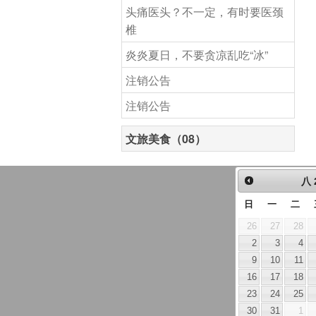
头痛医头？不一定，有时要医颈
椎
炎炎夏日，不要贪凉乱吃“冰”
注销公告
注销公告
文旅美食（08）
八
日
一
二
26
27
28
2
3
4
9
10
11
16
17
18
23
24
25
30
31
1