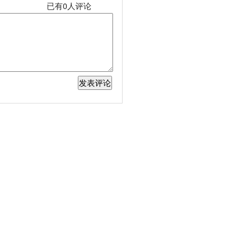
已有
0
人评论