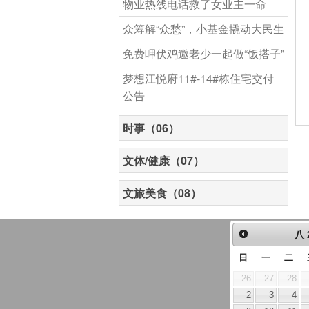
物业热线电话救了女业主一命
众筹解“众愁”，小基金撬动大民生
免费呷伏鸡邀老少一起做“饭搭子”
梦想江悦府11#-14#栋住宅交付
公告
时事（06）
文体/健康（07）
文旅美食（08）
八
日
一
二
26
27
28
2
3
4