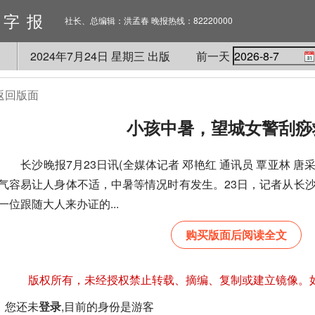
数字报
社长、总编辑：洪孟春 晚报热线：82220000
2024
年
7
月
24
日 星期
三
出版
前一天
返回版面
小孩中暑，望城女警刮痧
长沙晚报7月23日讯(全媒体记者 邓艳红 通讯员 覃亚林 
气容易让人身体不适，中暑等情况时有发生。23日，记者从长
一位跟随大人来办证的...
购买版面后阅读全文
版权所有，未经授权禁止转载、摘编、复制或建立镜像。
您还未
登录
,目前的身份是游客