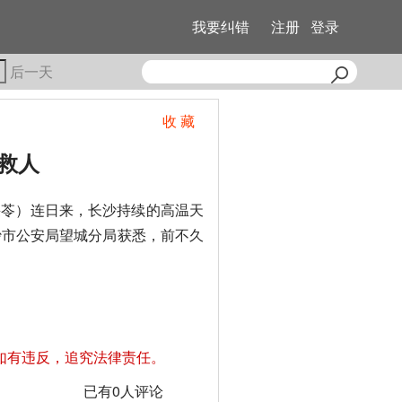
我要纠错
注册
登录
后一天
收 藏
救人
唐采苓）连日来，长沙持续的高温天
沙市公安局望城分局获悉，前不久
如有违反，追究法律责任。
已有
0
人评论