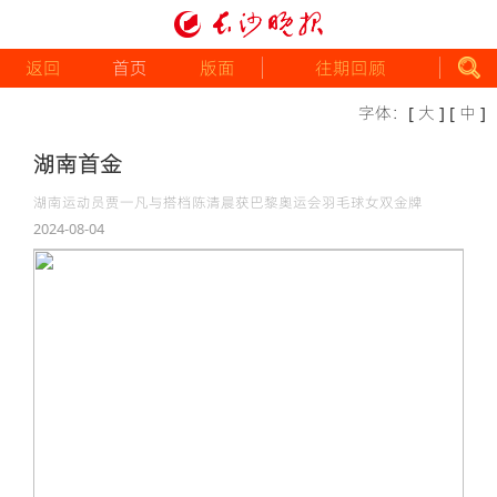
返回
首页
版面
往期回顾
字体：
[ 大 ]
[ 中 ]
湖南首金
湖南运动员贾一凡与搭档陈清晨获巴黎奥运会羽毛球女双金牌
2024-08-04