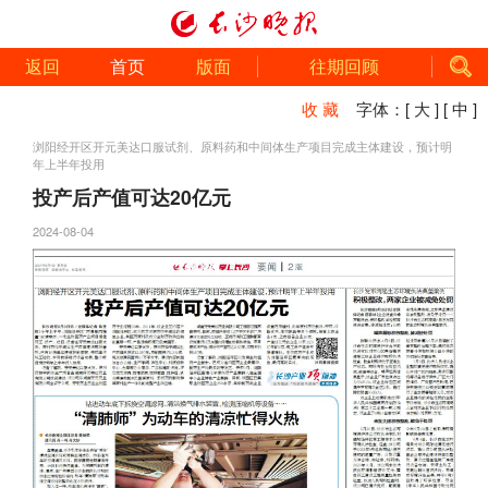
返回
首页
版面
往期回顾
收 藏
字体：
[ 大 ]
[ 中 ]
浏阳经开区开元美达口服试剂、原料药和中间体生产项目完成主体建设，预计明
年上半年投用
投产后产值可达20亿元
2024-08-04