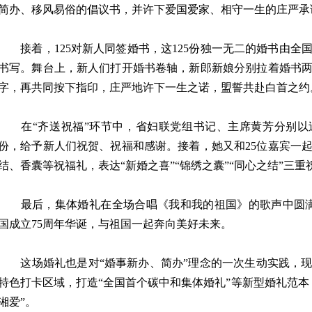
简办、移风易俗的倡议书，并许下爱国爱家、相守一生的庄严承
接着，125对新人同签婚书，这125份独一无二的婚书由全
书写。舞台上，新人们打开婚书卷轴，新郎新娘分别拉着婚书
字，再共同按下指印，庄严地许下一生之诺，盟誓共赴白首之约
在“齐送祝福”环节中，省妇联党组书记、主席黄芳分别以
份，给予新人们祝贺、祝福和感谢。接着，她又和25位嘉宾一
结、香囊等祝福礼，表达“新婚之喜”“锦绣之囊”“同心之结”三重
最后，集体婚礼在全场合唱《我和我的祖国》的歌声中圆满落
国成立75周年华诞，与祖国一起奔向美好未来。
这场婚礼也是对“婚事新办、简办”理念的一次生动实践，现
特色打卡区域，打造“全国首个碳中和集体婚礼”等新型婚礼范本
湘爱”。