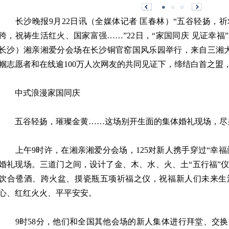
长沙晚报9月22日讯（全媒体记者 匡春林）“五谷轻扬，
跨，祝祷生活红火、国家富强……”22日，“家国同庆 见证幸福”
长沙）湘亲湘爱分会场在长沙铜官窑国风乐园举行，来自三湘大
帼志愿者和在线逾100万人次网友的共同见证下，缔结白首之盟
中式浪漫家国同庆
五谷轻扬，璀璨金黄……这场别开生面的集体婚礼现场，尽
上午9时许，在湘亲湘爱分会场，125对新人携手穿过“幸福门
婚礼现场。三道门之间，设计了金、木、水、火、土“五行福”
饮合卺酒、跨火盆、摸瓷瓶五项祈福之仪，祝福新人们未来生
心、红红火火、平平安安。
9时58分，他们和全国其他会场的新人集体进行拜堂、交换