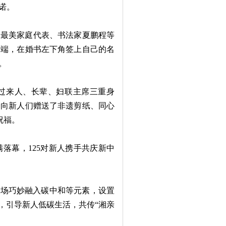
诺。
国最美家庭代表、书法家夏鹏程等
两端，在婚书左下角签上自己的名
。
过来人、长辈、妇联主席三重身
起向新人们赠送了非遗剪纸、同心
祝福。
幕，125对新人携手共庆新中
场巧妙融入碳中和等元素，设置
，引导新人低碳生活，共传“湘亲