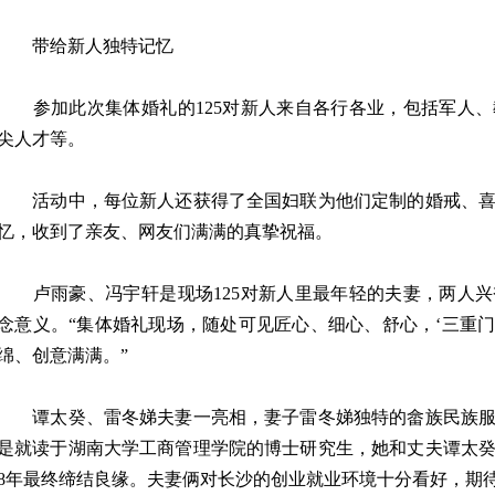
带给新人独特记忆
参加此次集体婚礼的125对新人来自各行各业，包括军人、
尖人才等。
活动中，每位新人还获得了全国妇联为他们定制的婚戒、喜
忆，收到了亲友、网友们满满的真挚祝福。
卢雨豪、冯宇轩是现场125对新人里最年轻的夫妻，两人兴
念意义。“集体婚礼现场，随处可见匠心、细心、舒心，‘三重门
绵、创意满满。”
谭太癸、雷冬娣夫妻一亮相，妻子雷冬娣独特的畲族民族服
是就读于湖南大学工商管理学院的博士研究生，她和丈夫谭太
8年最终缔结良缘。夫妻俩对长沙的创业就业环境十分看好，期