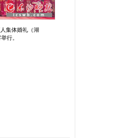
万人集体婚礼（湖
窑举行。
一对新人幸福合影，许
诺。均为长沙