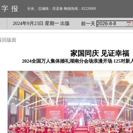
数字报
社长、总编辑：洪孟春 晚报热线：82220000
2024
年
9
月
23
日 星期
一
出版
前一天
返回版面
家国同庆 见证幸福
2024全国万人集体婚礼湖南分会场浪漫开场 125对