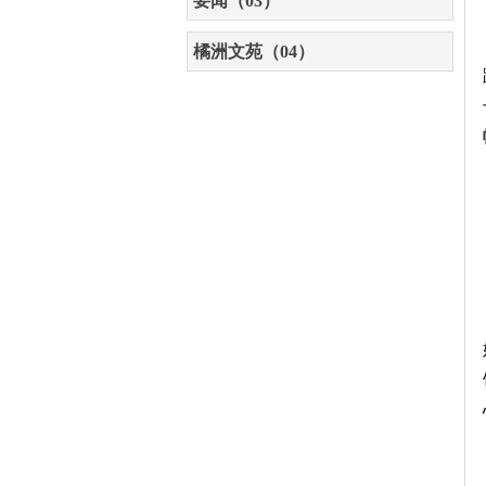
要闻（03）
橘洲文苑（04）