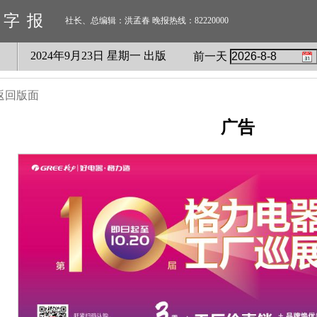
数字报
社长、总编辑：洪孟春 晚报热线：82220000
2024
年
9
月
23
日 星期
一
出版
前一天
返回版面
广告