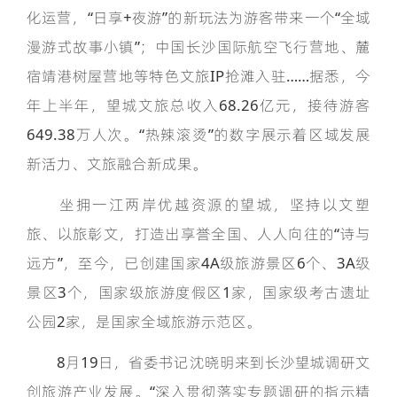
化运营，“日享+夜游”的新玩法为游客带来一个“全域
漫游式故事小镇”；中国长沙国际航空飞行营地、麓
宿靖港树屋营地等特色文旅IP抢滩入驻……据悉，今
年上半年，望城文旅总收入68.26亿元，接待游客
649.38万人次。“热辣滚烫”的数字展示着区域发展
新活力、文旅融合新成果。
坐拥一江两岸优越资源的望城，坚持以文塑
旅、以旅彰文，打造出享誉全国、人人向往的“诗与
远方”，至今，已创建国家4A级旅游景区6个、3A级
景区3个，国家级旅游度假区1家，国家级考古遗址
公园2家，是国家全域旅游示范区。
8月19日，省委书记沈晓明来到长沙望城调研文
创旅游产业发展。“深入贯彻落实专题调研的指示精