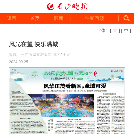
返回
首页
版面
往期回顾
字体：
[ 大 ]
[ 中 ]
风光在望 快乐满城
望城：一江两岸文旅消费“热力”十足
2024-09-25