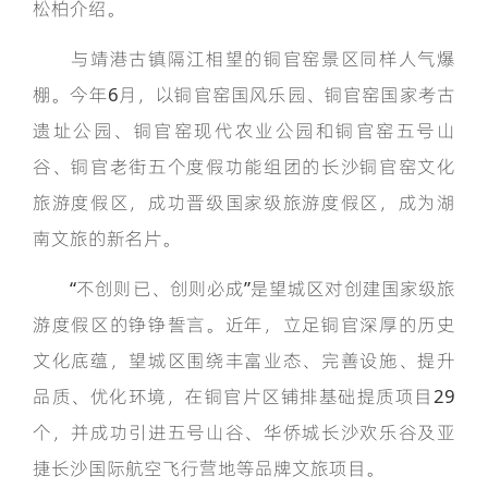
松柏介绍。
与靖港古镇隔江相望的铜官窑景区同样人气爆
棚。今年6月，以铜官窑国风乐园、铜官窑国家考古
遗址公园、铜官窑现代农业公园和铜官窑五号山
谷、铜官老街五个度假功能组团的长沙铜官窑文化
旅游度假区，成功晋级国家级旅游度假区，成为湖
南文旅的新名片。
“不创则已、创则必成”是望城区对创建国家级旅
游度假区的铮铮誓言。近年，立足铜官深厚的历史
文化底蕴，望城区围绕丰富业态、完善设施、提升
品质、优化环境，在铜官片区铺排基础提质项目29
个，并成功引进五号山谷、华侨城长沙欢乐谷及亚
捷长沙国际航空飞行营地等品牌文旅项目。