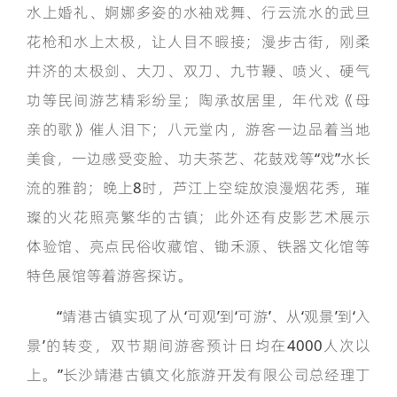
水上婚礼、婀娜多姿的水袖戏舞、行云流水的武旦
花枪和水上太极，让人目不暇接；漫步古街，刚柔
并济的太极剑、大刀、双刀、九节鞭、喷火、硬气
功等民间游艺精彩纷呈；陶承故居里，年代戏《母
亲的歌》催人泪下；八元堂内，游客一边品着当地
美食，一边感受变脸、功夫茶艺、花鼓戏等“戏”水长
流的雅韵；晚上8时，芦江上空绽放浪漫烟花秀，璀
璨的火花照亮繁华的古镇；此外还有皮影艺术展示
体验馆、亮点民俗收藏馆、锄禾源、铁器文化馆等
特色展馆等着游客探访。
“靖港古镇实现了从‘可观’到‘可游’、从‘观景’到‘入
景’的转变，双节期间游客预计日均在4000人次以
上。”长沙靖港古镇文化旅游开发有限公司总经理丁