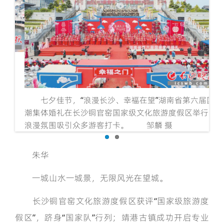
靖
七夕佳节，“浪漫长沙、幸福在望”湖南省第六届国
潮集体婚礼在长沙铜官窑国家级文化旅游度假区举行，
浪漫氛围吸引众多游客打卡。 邹麟 摄
朱华
一城山水一城景，无限风光在望城。
长沙铜官窑文化旅游度假区获评“国家级旅游度
假区”，跻身“国家队”行列；靖港古镇成功开启专业