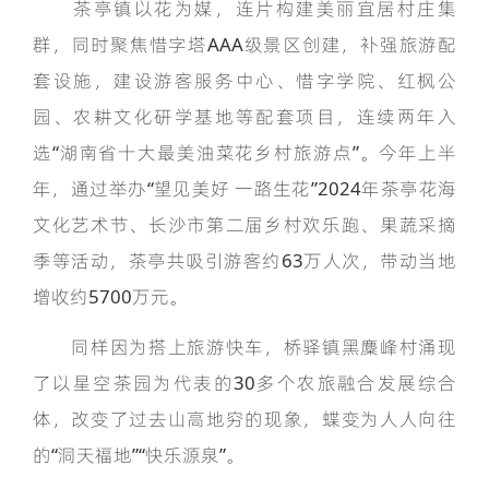
茶亭镇以花为媒，连片构建美丽宜居村庄集
群，同时聚焦惜字塔AAA级景区创建，补强旅游配
套设施，建设游客服务中心、惜字学院、红枫公
园、农耕文化研学基地等配套项目，连续两年入
选“湖南省十大最美油菜花乡村旅游点”。今年上半
年，通过举办“望见美好 一路生花”2024年茶亭花海
文化艺术节、长沙市第二届乡村欢乐跑、果蔬采摘
季等活动，茶亭共吸引游客约63万人次，带动当地
增收约5700万元。
同样因为搭上旅游快车，桥驿镇黑麋峰村涌现
了以星空茶园为代表的30多个农旅融合发展综合
体，改变了过去山高地穷的现象，蝶变为人人向往
的“洞天福地”“快乐源泉”。