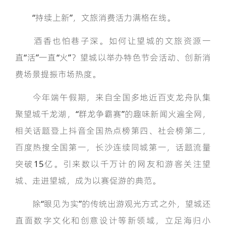
“持续上新”，文旅消费活力满格在线。
酒香也怕巷子深。如何让望城的文旅资源一
直“活”一直“火”？望城以举办特色节会活动、创新消
费场景提振市场热度。
今年端午假期，来自全国多地近百支龙舟队集
聚望城千龙湖，“群龙争霸赛”的趣味新闻火遍全网，
相关话题登上抖音全国热点榜第四、社会榜第二，
百度热搜全国第一，长沙连续同城第一，话题流量
突破15亿。引来数以千万计的网友和游客关注望
城、走进望城，成为以赛促游的典范。
除“眼见为实”的传统出游观光方式之外，望城还
直面数字文化和创意设计等新领域，立足海归小