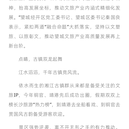
神，抬高发展坐标，推动文旅产业内涵式精细化发
展。”望城经开区党工委书记、望城区委书记秦国良
表示，紧扣两道“融合命题”大抓落实，坚持以文塑
旅、以旅彰文，推动望城文旅产业高质量发展再上
新台阶。
点睛，古镇双龙起舞
江水滔滔，千年古镇竞风流。
依水而生的湘江古镇群从来都是备受关注的文
旅IP，今年铜官、靖港先后成功出圈，假期双双上
榜长沙旅游“热力榜”，到靖港去坐船看戏、到铜官去
赏国风古韵备受游客欢迎。
景区强势逆袭，离不开无形之手的有力推动。