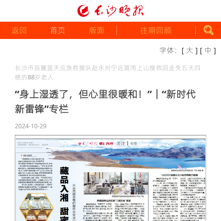
返回
首页
版面
往期回顾
字体：
[ 大 ]
[ 中 ]
长沙市岳麓蓝天应急救援队赴永州宁远冒雨上山搜救回走失五天四
晚的88岁老人
“身上湿透了，但心里很暖和！”｜“新时代
新雷锋”专栏
2024-10-29