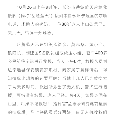
10月26日上午9时许，长沙市岳麓蓝天应急救
援队（简称“岳麓蓝天”）接到来自永州宁远县的求助
电话，求助人的奶奶、一位88岁老人上山砍柴已走
失几天，情况十分危急。
岳麓蓝天迅速组织孟德余、莫志华、黄小艳、
稂阳长、刘建国5名队员组成救援小组，驱车400多
公里前往宁远进行救援。当天下午6时，救援队员到
达宁远县保安镇黄家坝村，向家属了解详情后，得
知情况比想象的还要严峻：当地十几人已连续搜索
了两天多时间，派出所派出了无人机、警犬进行增
援，可惜没有结果。老人已经走失4天，如果还困在
山里，后果不堪设想！“指挥官”孟德余研究此前搜索
的情况后，马上将队员兵分两路，由无人机搜救组