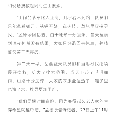
和现场搜救组同时进山搜索。
“山间的茅草比人还高，几乎看不到路，队员们
只能拿着镰刀、铁锹开路，在树枝、草丛里穿梭寻
找。”孟德余回忆道。由于地形十分复杂，当天搜索
到深夜仍然没有结果，大家只好退回去休息，养精
蓄锐第二天再战。
第二天一早，岳麓蓝天队员们和当地村民继续
展开搜救，扩大了搜索范围。当天下起了毛毛细
雨，山路十分泥泞，大家的衣服全湿透了，鞋子里
也灌了水，搜寻更加困难。
“我们要跟时间赛跑，因为拖得越久老人家的生
存希望就越渺茫。”孟德余告诉记者，27日上午11时