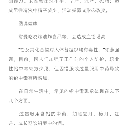
殖能力。女性会出现不孕、早产、流产、死胎；造
成男性精液中精子减少、活动减弱或形态改变。
图说健康
常爱吃烧烤油炸食品等，会造成血铅增高
“铅及其化合物对人体各组织均有毒性。”赖燕强
调，目前，因人们加强了工作时的个人防护，职业
性铅中毒较为少见，但因错服或过量服用中药导致
的铅中毒有所增加。
在日常生活中，常见的铅中毒现象体现在以下
几个方面。
过量服用含铅的中药，如黑锡丹、樟丹、红
丹，或长期饮铅壶中的酒。