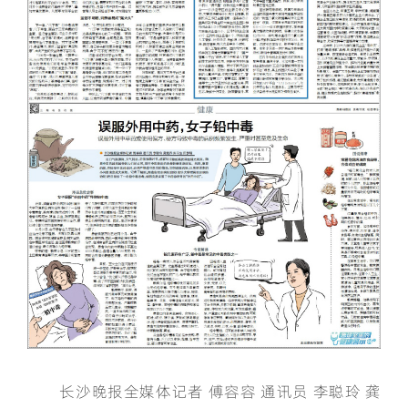
长沙晚报全媒体记者 傅容容 通讯员 李聪玲 龚