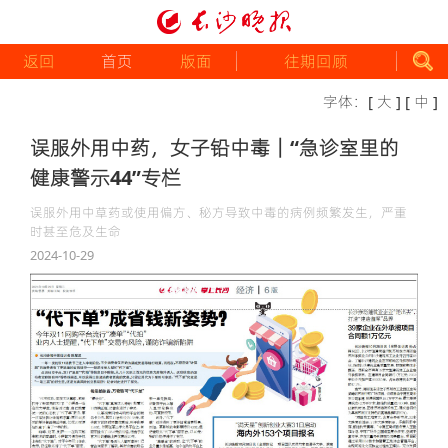
返回
首页
版面
往期回顾
字体：
[ 大 ]
[ 中 ]
误服外用中药，女子铅中毒｜“急诊室里的
健康警示44”专栏
误服外用中草药或使用偏方、秘方导致中毒的病例频繁发生，严重
时甚至危及生命
2024-10-29