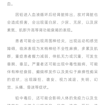
血。
因铅进入血液循环后经肾脏排出，故对肾脏也
会造成损害，会出现蛋白尿、少尿、无尿，以及尿
素氮、肌酐升高等肾功能衰竭的表现。
患者可能会出现周围神经炎，出现运动和感觉
障碍，临床表现为末梢神经不全性麻痹，多累及肌
群，重症患者握力减弱、伸肌无力或沉重，可发生
垂腕、垂足。严重者还可能出现中毒性脑病，可能
伴有神经衰弱、癫痫样发作以及类似于麻痹性痴呆
的症状，出现躁狂、谵妄、视力减退、失明、幻
觉、头痛、昏迷等症状。
铅中毒后，还可能会影响人体的免疫力以及生