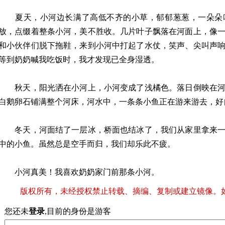
夏天，小河边长满了高低不齐的小草，郁郁葱葱，一朵朵
放，点缀着整条小河，美不胜收。几片叶子飘落在河面上，像
和小伙伴们脱下拖鞋，来到小河中打起了水仗，笑声、尖叫声
等到奶奶喊我吃饭时，我才发现已全身湿透。
秋天，阳光洒在小河上，小河变成了浅橘色。落日倒映在河
白鹅卵石铺满整个河床，河水中，一条条小鱼正在游来游去，好
冬天，河面结了一层冰，桥面也结冰了，我们从家里拿来一
中的小鱼。虽然总是空手而归，我们却乐此不疲。
小河真美！我喜欢奶奶家门前那条小河。
版权所有，未经授权禁止转载、摘编、复制或建立镜像。
您还未
登录
,目前的身份是游客