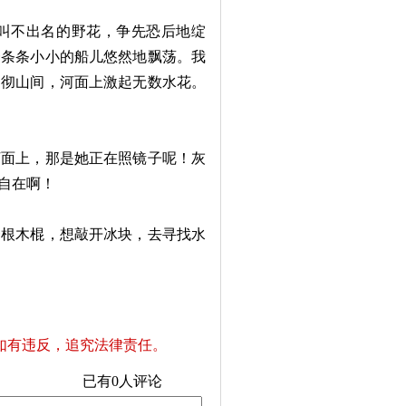
叫不出名的野花，争先恐后地绽
一条条小小的船儿悠然地飘荡。我
响彻山间，河面上激起无数水花。
面上，那是她正在照镜子呢！灰
自在啊！
根木棍，想敲开冰块，去寻找水
如有违反，追究法律责任。
已有
0
人评论