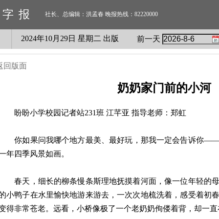
数字报
社长、总编辑：洪孟春 晚报热线：82220000
2024
年
10
月
29
日 星期
二
出版
前一天
返回版面
奶奶家门前的小河
盼盼小学校园记者站231班 江芊亚 指导老师：郑虹
你如果问我哪个地方最美、最好玩，那我一定会告诉你——
一年四季风景如画。
春天，细长的柳条慢条斯理地抚摸着河面，像一位年轻的母
的小鸭子在水里愉快地游来游去，一次次地梳洗着，感受着初
变得非常苍老。远看，小桥像极了一个老奶奶佝偻着背，却一直