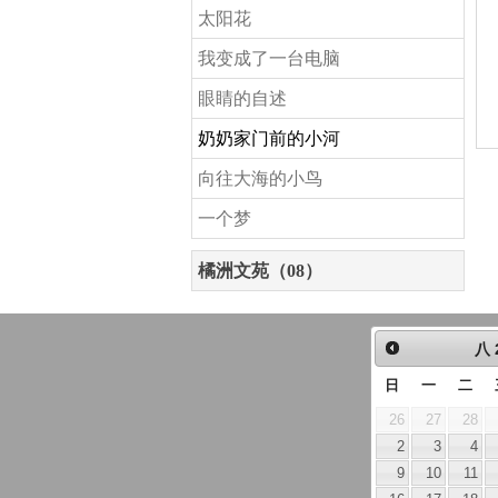
太阳花
我变成了一台电脑
眼睛的自述
奶奶家门前的小河
向往大海的小鸟
一个梦
橘洲文苑（08）
八
日
一
二
26
27
28
2
3
4
9
10
11