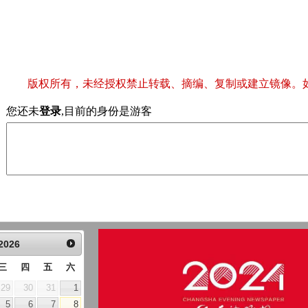
版权所有，未经授权禁止转载、摘编、复制或建立镜像。
您还未
登录
,目前的身份是游客
2026
三
四
五
六
29
30
31
1
5
6
7
8