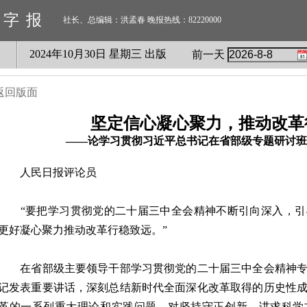
数字报
社长、总编辑：洪孟春 晚报热线：82220000
2024
年
10
月
30
日 星期
三
出版
前一天
返回版面
坚定信心凝心聚力，推动改革
——论学习贯彻习近平总书记在省部级专题研讨班
人民日报评论员
“要把学习贯彻党的二十届三中全会精神不断引向深入，引
更好凝心聚力推动改革行稳致远。”
在省部级主要领导干部学习贯彻党的二十届三中全会精神专
记发表重要讲话，深刻总结新时代全面深化改革取得的历史性
革的一系列重大理论和实践问题，对坚持守正创新、讲求科学