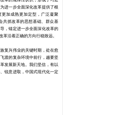
，为进一步全面深化改革提供了根
度更加成熟更加定型，广泛凝聚
社会共抓改革的思想基础、群众基
指导，锚定进一步全面深化改革的
改革沿着正确的方向行稳致远。
族复兴伟业的关键时期，处在愈
云飞渡的复杂环境中前行，越要坚
改革发展新天地。我们坚信，有以
心、锐意进取，中国式现代化一定