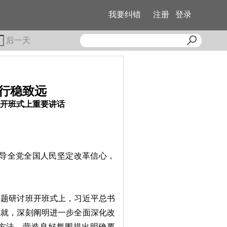
我要纠错
注册
登录
后一天
行稳致远
开班式上重要讲话
导全党全国人民坚定改革信心，
题研讨班开班式上，习近平总书
成就，深刻阐明进一步全面深化改
方法、营造良好氛围提出明确要