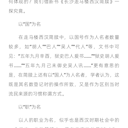
何体现的？我们借新书《长沙走马楼西汉简牍》一
探究竟。
以“国”为名
在走马楼西汉简牍中，以国号作为人名者数量
较多，如“胡人”“巴人”“吴人”“代人”等，文书中可
见：“五年九月辛酉，狱史巴人爰书……”“狱史胡人爰
书……”“五年九月己未御史吴人讯……”更有意思的
是，在简牍上还有以“国人”为人名者，学者认为，这
既是其名数登记时的操作所致，又是作为区别当时
流民来源的习惯称谓方式。
以“职”为名
以人的职业为名，似乎也是西汉时期社会中的