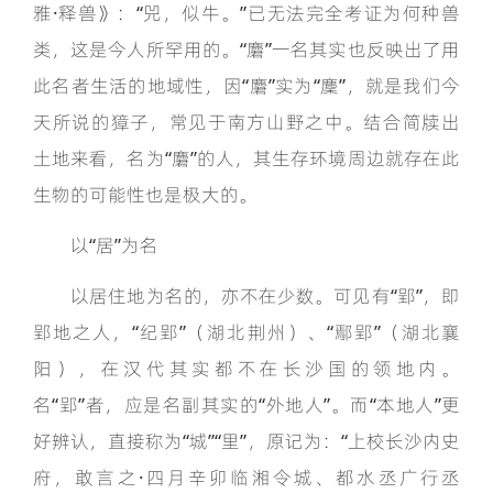
雅·释兽》：“兕，似牛。”已无法完全考证为何种兽
类，这是今人所罕用的。“麏”一名其实也反映出了用
此名者生活的地域性，因“麏”实为“麇”，就是我们今
天所说的獐子，常见于南方山野之中。结合简牍出
土地来看，名为“麏”的人，其生存环境周边就存在此
生物的可能性也是极大的。
以“居”为名
以居住地为名的，亦不在少数。可见有“郢”，即
郢地之人，“纪郢”（湖北荆州）、“鄢郢”（湖北襄
阳），在汉代其实都不在长沙国的领地内。
名“郢”者，应是名副其实的“外地人”。而“本地人”更
好辨认，直接称为“城”“里”，原记为：“上校长沙内史
府，敢言之·四月辛卯临湘令城、都水丞广行丞