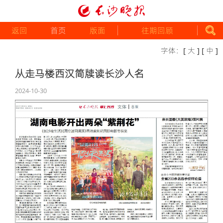
返回
首页
版面
往期回顾
字体：
[ 大 ]
[ 中 ]
从走马楼西汉简牍读长沙人名
2024-10-30