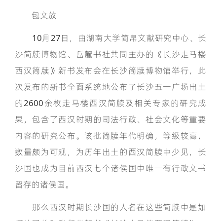
包文放
10月27日，由湖南大学简帛文献研究中心、长
沙简牍博物馆、岳麓书社共同主办的《长沙走马楼
西汉简牍》新书发布会在长沙简牍博物馆举行，此
次发布的新书全面系统地公布了长沙五一广场出土
的2600余枚走马楼西汉简牍及相关专家的研究成
果，包含了西汉时期的司法行政、社会文化等重要
内容的研究公布。该批简牍年代明确，等级较高，
数量颇为可观，为历年出土的西汉简牍中少见，长
沙国也成为目前西汉七个诸侯国中唯一有行政文书
留存的诸侯国。
那么西汉时期长沙国的人名在这些简牍中是如