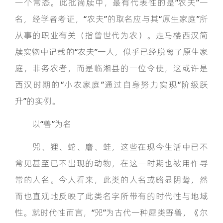
一个常态。此批简牍中，最有代表性的是“农夫”一
名，经学者考证，“农夫”的取名应与其“原生家庭”所
从事的职业有关（指曾世代为农）。走马楼西汉简
牍实物中记载的“农夫”一人，似乎已经脱离了原生家
庭，非务农者，而是临湘县的一位令使，这或许是
西汉时期的“小农家庭”通过自身努力实现“阶级跃
升”的实例。
以“兽”为名
兕、狸、蛇、麏、蛙，这些在现今生活中已不
常见甚至已不出现的动物，在这一时期也被用作寻
常的人名。今人看来，此类的人名或略显阴鸷，然
而也直观地反映了此类名字所带有的时代性与地域
性。就时代性而言，“兕”为古代一种犀类野兽，《尔