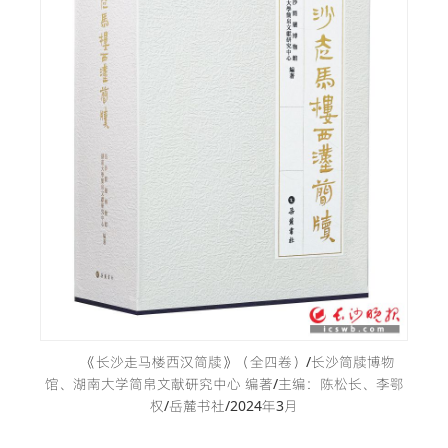
《长沙走马楼西汉简牍》（全四卷）/长沙简牍博物
馆、湖南大学简帛文献研究中心 编著/主编：陈松长、李鄂
权/岳麓书社/2024年3月