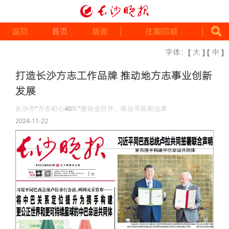
返回
首页
版面
往期回顾
字体：
[ 大 ]
[ 中 ]
打造长沙方志工作品牌 推动地方志事业创新
发展
长沙市“方志初心40年”座谈会召开，陈远平陈刚出席
2024-11-22