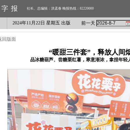
数字报
社长、总编辑：洪孟春 晚报热线：82220000
2024
年
11
月
22
日 星期
五
出版
前一天
返回版面
“暖甜三件套”，释放人间
品冰糖葫芦、尝糖栗红薯，寒意渐浓，拿捏年轻