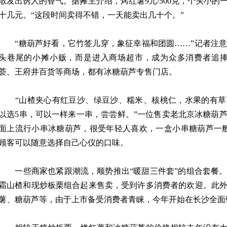
散发出诱人的香气。据摊主介绍，烤红薯9元/500克，个头小
十几元。“这段时间卖得不错，一天能卖出几十个。”
“糖葫芦好看，它竹签儿穿，象征幸福和团圆……”记者注意
头巷尾的小摊小贩，而是进入商场超市，成为众多消费者追捧
荟、王府井百货等商场，都有冰糖葫芦专售门店。
“山楂夹心有红豆沙、绿豆沙、糯米、核桃仁，水果的有草
以选5串，可以一样来一串，尝尝鲜。”一位售卖老北京冰糖葫
面上流行小串冰糖葫芦，很受年轻人喜欢，一盒小串糖葫芦一般有
顾客可以随意选择自己心仪的口味。
一些商家也紧跟潮流，顺势推出“暖甜三件套”的组合套餐。
霜山楂和现炒板栗组合起来售卖，受到许多消费者的欢迎。此
薯、糖葫芦等，由于上市备受消费者青睐，今年开始在长沙全面