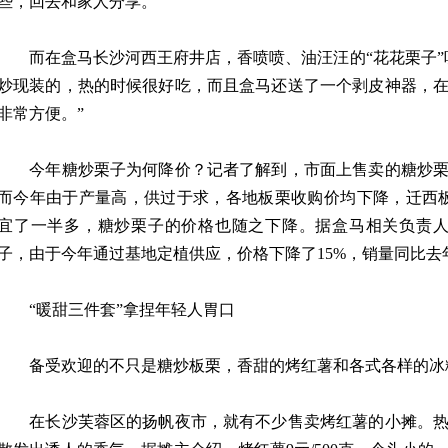
些，回去和家人分享。”
而在盒马长沙河西王府井店，香喷喷、油汪汪的“花花栗子”
炒现装的，热的时候很好吃，而且盒马还送了一个剥皮神器，
非常方便。”
今年糖炒栗子为何降价？记者了解到，市面上售卖的糖炒栗
而今年由于产量高，供过于求，各地板栗收购价均下降，迁西
宜了一半多，糖炒栗子的价格也随之下降。据盒马相关负责人
子，由于今年通过基地定植供应，价格下降了15%，销量同比去
“暖甜三件套”拿捏年轻人胃口
备受欢迎的不只是糖炒板栗，香甜的烤红薯和各式各样的冰糖
在长沙芙蓉区的扬帆夜市，就有不少售卖烤红薯的小摊。热