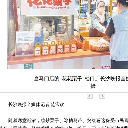
盒马门店的“花花栗子”档口。长沙晚报全媒
摄
长沙晚报全媒体记者 范宏欢
随着寒意渐浓，糖炒栗子、冰糖葫芦、烤红薯这备受市民喜爱