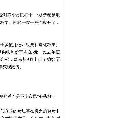
吸引不少市民打卡。“板栗都是现
在板栗上轻轻一按一捏壳就开了，
子多使用迁西板栗和遵化板栗。
板栗收购价平均在5元，比去年便
介绍，盒马从9月上市了糖炒栗
年实现翻倍。
葫芦也是不少市民“心头好”。
气腾腾的烤红薯在炭火的熏烤中