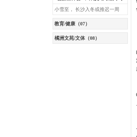
小雪至， 长沙入冬或推迟一周
教育/健康（07）
橘洲文苑/文体（08）