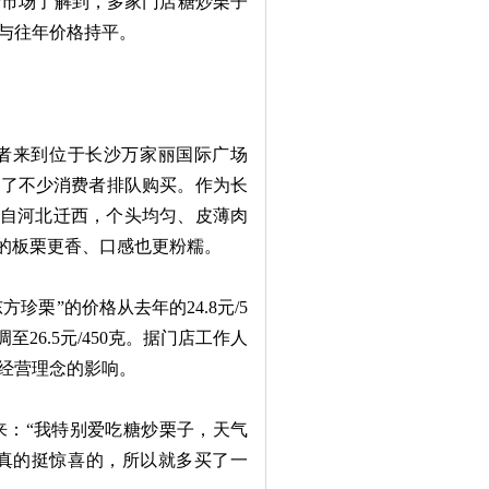
费市场了解到，多家门店糖炒栗子
与往年价格持平。
记者来到位于长沙万家丽国际广场
引了不少消费者排队购买。作为长
来自河北迁西，个头均匀、皮薄肉
种的板栗更香、口感也更粉糯。
栗”的价格从去年的24.8元/5
下调至26.5元/450克。据门店工作人
经营理念的影响。
：“我特别爱吃糖炒栗子，天气
真的挺惊喜的，所以就多买了一