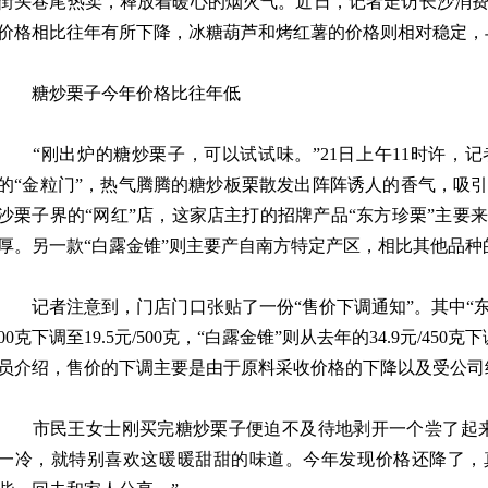
街头巷尾热卖，释放着暖心的烟火气。近日，记者走访长沙消
价格相比往年有所下降，冰糖葫芦和烤红薯的价格则相对稳定，
糖炒栗子今年价格比往年低
“刚出炉的糖炒栗子，可以试试味。”21日上午11时许，
的“金粒门”，热气腾腾的糖炒板栗散发出阵阵诱人的香气，吸
沙栗子界的“网红”店，这家店主打的招牌产品“东方珍栗”主要
厚。另一款“白露金锥”则主要产自南方特定产区，相比其他品
记者注意到，门店门口张贴了一份“售价下调通知”。其中“东方珍
00克下调至19.5元/500克，“白露金锥”则从去年的34.9元/450克
员介绍，售价的下调主要是由于原料采收价格的下降以及受公司
市民王女士刚买完糖炒栗子便迫不及待地剥开一个尝了起来
一冷，就特别喜欢这暖暖甜甜的味道。今年发现价格还降了，