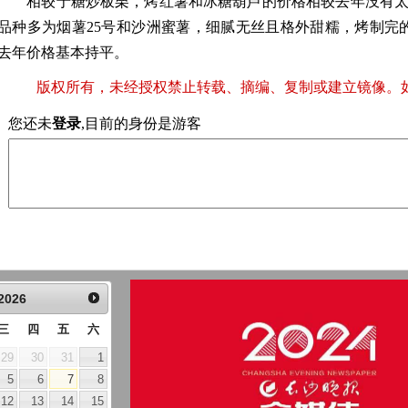
相较于糖炒板栗，烤红薯和冰糖葫芦的价格相较去年没有太
品种多为烟薯25号和沙洲蜜薯，细腻无丝且格外甜糯，烤制完的价
去年价格基本持平。
版权所有，未经授权禁止转载、摘编、复制或建立镜像。
您还未
登录
,目前的身份是游客
2026
三
四
五
六
29
30
31
1
5
6
7
8
12
13
14
15