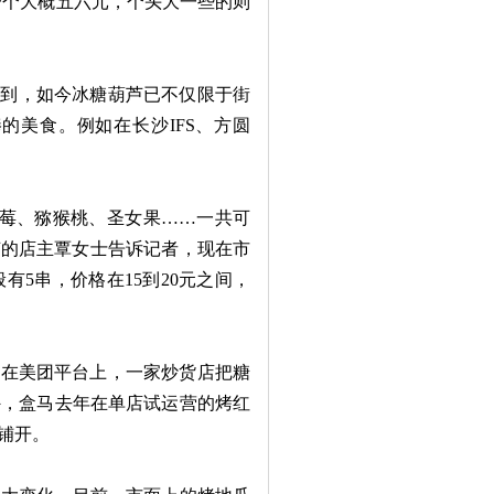
的一个大概五六元，个头大一些的则
到，如今冰糖葫芦已不仅限于街
的美食。例如在长沙IFS、方圆
莓、猕猴桃、圣女果……一共可
芦的店主覃女士告诉记者，现在市
5串，价格在15到20元之间，
在美团平台上，一家炒货店把糖
外，盒马去年在单店试运营的烤红
铺开。