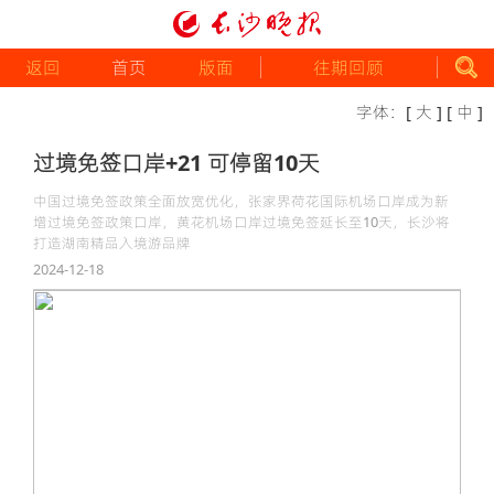
返回
首页
版面
往期回顾
字体：
[ 大 ]
[ 中 ]
过境免签口岸+21 可停留10天
中国过境免签政策全面放宽优化，张家界荷花国际机场口岸成为新
增过境免签政策口岸，黄花机场口岸过境免签延长至10天，长沙将
打造湖南精品入境游品牌
2024-12-18