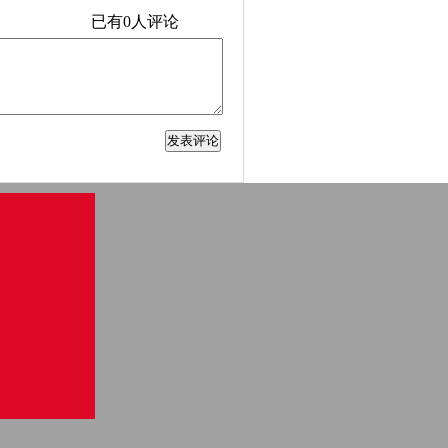
已有
0
人评论