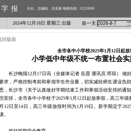
数字报
社长、总编辑：洪孟春 晚报热线：82220000
2024
年
12
月
18
日 星期
三
出版
前一天
返回版面
全市各中小学校2025年1月12日起
小学低中年级不统一布置社会实
长沙晚报12月17日讯（全媒体记者 岳霞 通讯员 邓琼） 做
要求，严格控制考前和寒假学生作业量，切实减轻师生课业负担
悉，长沙市《关于认真做好学期结束工作和寒假活动安排的通知》
历安排，全市各中小学校于2025年1月12日起放寒假，高三年级
月12日至14日，高三年级放假时间为1月19日。新学期定于202
课。
抓好假期安全教育