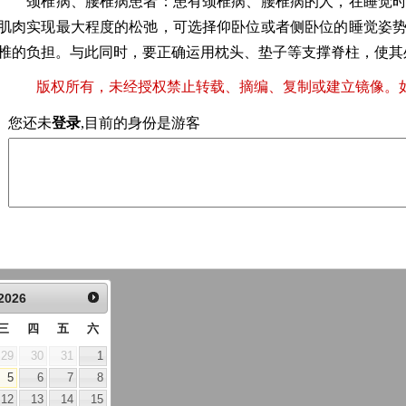
颈椎病、腰椎病患者：患有颈椎病、腰椎病的人，在睡觉时
肌肉实现最大程度的松弛，可选择仰卧位或者侧卧位的睡觉姿
椎的负担。与此同时，要正确运用枕头、垫子等支撑脊柱，使其
版权所有，未经授权禁止转载、摘编、复制或建立镜像。
您还未
登录
,目前的身份是游客
2026
三
四
五
六
29
30
31
1
5
6
7
8
12
13
14
15