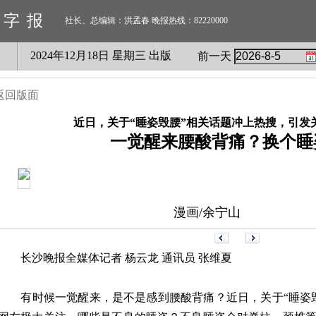
数字报
社长、总编辑：洪孟春 晚报热线：82220000
2024
年
12
月
18
日 星期
三
出版
前一天
返回版面
近日，关于“睡姿毁腰”相关话题冲上热搜，引发
一觉醒来腰酸背痛？换个睡
漫画/余宁山
长沙晚报全媒体记者 杨云龙 通讯员 张维夏
有时候一觉醒来，是不是感到腰酸背痛？近日，关于“睡姿毁