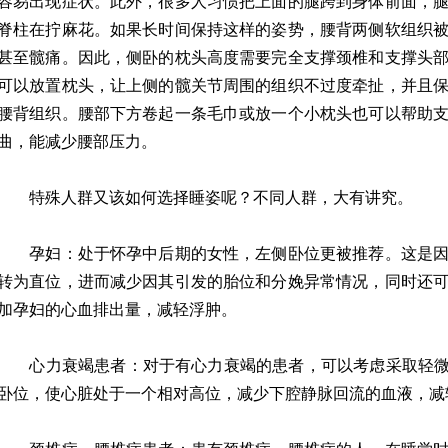
容易出现症状。此外，很多人习惯把上面的腿跨到身体前面，
脊柱在拧麻花。如果长时间保持这样的姿势，腰背两侧软组织
甚至髋痛。因此，侧卧的枕头高度需要完全支撑颈椎和支撑头
可以放置枕头，让上侧的髋关节周围的组织不过度牵扯，并且
腰背组织。腰部下方卷起一条毛巾或放一个小枕头也可以帮助
曲，能减少腰部压力。
特殊人群又该如何选择睡姿呢？不同人群，大有讲究。
孕妇：处于怀孕中后期的女性，左侧卧位更被推荐。这是因
转为直位，进而减少因其引发的胎位和分娩异常情况，同时还
加孕妇的心血排出量，减轻浮肿。
心力衰竭患者：对于有心力衰竭的患者，可以考虑采取轻微的
卧位，使心脏处于一个相对高位，减少下腔静脉回流的血液，减