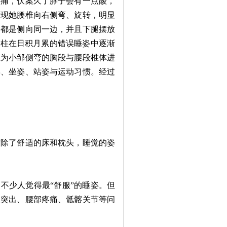
痛，伏案久了脖子会有一点酸，
发现她腰椎向右侧弯、旋转，明显
乎都是侧向同一边，并且下腿摆放
脊柱在日积月累的错误睡姿中逐渐
生为小邹侧弯的胸段与腰段椎体进
姿、坐姿、站姿与运动习惯。经过
除了舒适的床和枕头，睡觉的姿
不少人觉得最“舒服”的睡姿。但
盘突出、腰部疼痛、骶髂关节等问