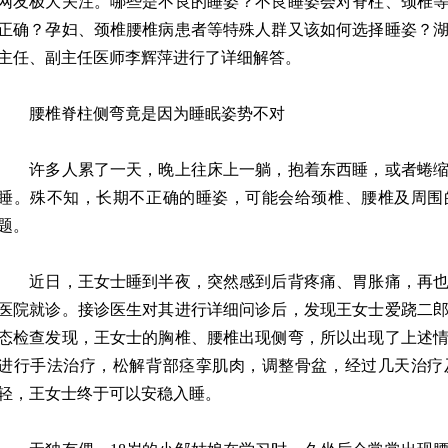
网友极大关注。哪些是不良的睡姿？不良睡姿会对脊柱、颈椎
正确？孕妇、颈椎腰椎病患者等特殊人群又该如何选择睡姿？
主任、副主任医师李辉萍进行了详细解答。
腰椎脊柱侧弯竟是因为睡眠姿势不对
许多人累了一天，晚上往床上一躺，抱着东西睡，或者蜷缩
睡。殊不知，长期不正确的睡姿，可能会给颈椎、腰椎及周围
题。
近日，王女士睡到半夜，突然感到后背疼痛、胃胀痛，再也
医院就诊。接诊医生对其进行详细问诊后，发现王女士爱跷二
态检查发现，王女士的胸椎、腰椎出现侧弯，所以出现了上述
进行手法治疗，松解背部痉挛肌肉，调整骨盆，经过几天治疗
轻，王女士终于可以安稳入睡。