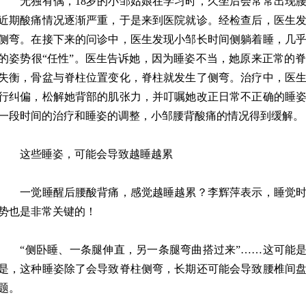
无独有偶，18岁的小邹姑娘在学习时，久坐后会常常出现腰
近期酸痛情况逐渐严重，于是来到医院就诊。经检查后，医生
侧弯。在接下来的问诊中，医生发现小邹长时间侧躺着睡，几
的姿势很“任性”。医生告诉她，因为睡姿不当，她原来正常的
失衡，骨盆与脊柱位置变化，脊柱就发生了侧弯。治疗中，医
行纠偏，松解她背部的肌张力，并叮嘱她改正日常不正确的睡
一段时间的治疗和睡姿的调整，小邹腰背酸痛的情况得到缓解。
这些睡姿，可能会导致越睡越累
一觉睡醒后腰酸背痛，感觉越睡越累？李辉萍表示，睡觉时
势也是非常关键的！
“侧卧睡、一条腿伸直，另一条腿弯曲搭过来”……这可能是
是，这种睡姿除了会导致脊柱侧弯，长期还可能会导致腰椎间
题。