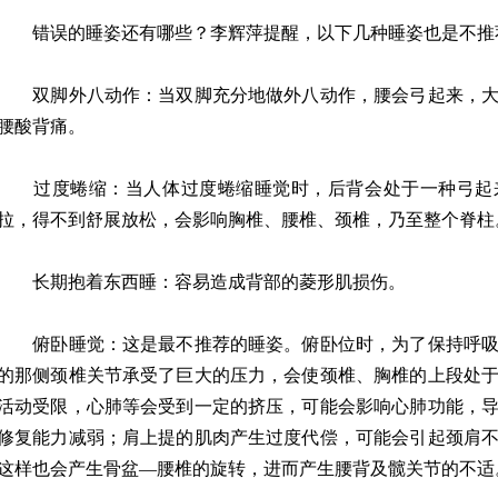
错误的睡姿还有哪些？李辉萍提醒，以下几种睡姿也是不推
双脚外八动作：当双脚充分地做外八动作，腰会弓起来，大
腰酸背痛。
过度蜷缩：当人体过度蜷缩睡觉时，后背会处于一种弓起
拉，得不到舒展放松，会影响胸椎、腰椎、颈椎，乃至整个脊柱
长期抱着东西睡：容易造成背部的菱形肌损伤。
俯卧睡觉：这是最不推荐的睡姿。俯卧位时，为了保持呼吸
的那侧颈椎关节承受了巨大的压力，会使颈椎、胸椎的上段处
活动受限，心肺等会受到一定的挤压，可能会影响心肺功能，
修复能力减弱；肩上提的肌肉产生过度代偿，可能会引起颈肩
这样也会产生骨盆—腰椎的旋转，进而产生腰背及髋关节的不适