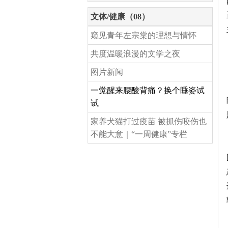
文体/健康（08）
窥见青年左宗棠的理想与情怀
共度温暖浪漫的文学之夜
图片新闻
一觉醒来腰酸背痛？换个睡姿试
试
家养犬猫打过疫苗 被抓伤咬伤也
不能大意｜“一周健康”专栏