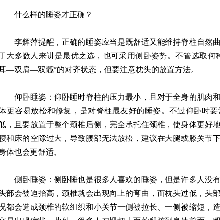
什么样的睡姿才正确？
李辉萍提醒，正确的睡姿应当是既舒适又能维持脊柱自然曲
于大多数人来讲是最优之选，也可采用侧卧姿势。不管选取何
耳—双肩—双髋”的对齐状态，但要注意枕头的放置方法。
仰卧睡姿：仰卧睡时脊柱的压力最小，且对于全身的肌肉和
体更容易放松和修复，是对脊柱最友好的睡姿。不过仰卧时要
低，且要放置于整个颈椎后侧，完全承托住颈椎，使身体更好
腰和床的空隙过大，导致腰部无法放松，建议在大腿或膝关节
身体也会更舒适。
侧卧睡姿：侧卧睡也是很多人喜欢的睡姿，但是许多人没有
头部会被迫抬高，颈椎就会出现向上的弯曲，而枕头过低，头
况都会造成颈椎的软组织和小关节一侧被拉长、一侧被缩短，