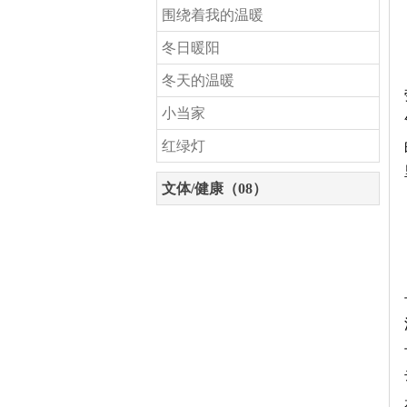
围绕着我的温暖
冬日暖阳
冬天的温暖
小当家
红绿灯
文体/健康（08）