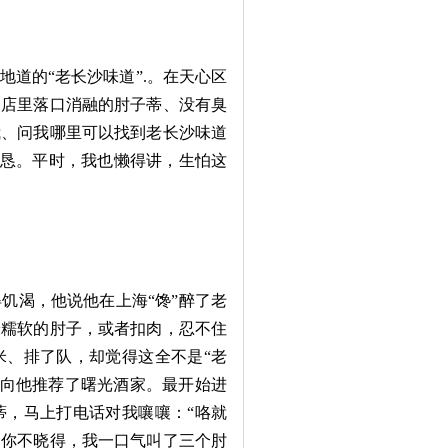
道的“老长沙味道”.。在天心区
们店里落口消融的肘子蒂、没有臭
我、问我哪里可以找到老长沙味道
诚恳。平时，我也懒得讲，生怕这
渴，他说他在上海“馋”醉了老
最糯软的肘子，或者扣肉，忍不住
米、排了队，却觉得这全不是“老
便向他推荐了曙光酒家。最开始进
蒂，马上打电话对我嚷嚷：“咯就
。你不晓得，我一口气叫了三个肘