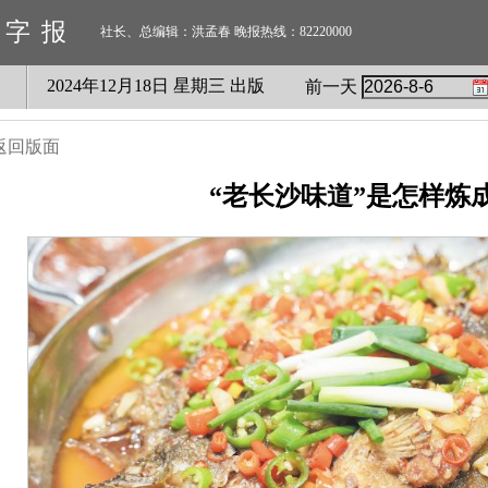
数字报
社长、总编辑：洪孟春 晚报热线：82220000
2024
年
12
月
18
日 星期
三
出版
前一天
返回版面
“老长沙味道”是怎样炼