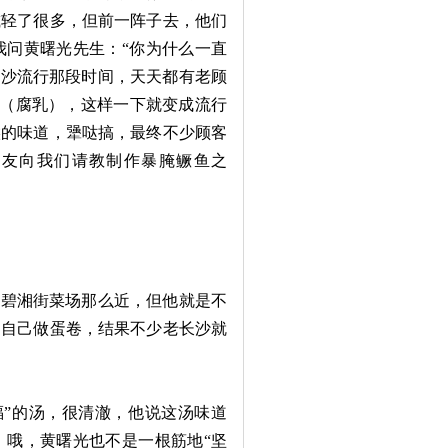
减轻了很多，但前一阵子去，他们
我问黄曙光先生：“你为什么一直
长沙流行那段时间，天天都有老顾
’（腐乳），这样一下就变成流行
候的味道，犟哒搞，最终不少顾客
朋友向我们请教制作暴腌鳜鱼之
碧湘街菜场那么近，但他就是不
，自己做蛋卷，结果不少老长沙就
”的汤，很清澈，他说这汤味道
。哦，黄曙光也不是一根筋地“坚