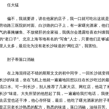
任大猛
偏不，我就要讲，讲在他家的店子，我一口就可吃出这就是地
劳动路三医院斜对面、白沙路的口子上，有一家曙光酒家，他
气的暴腌鳜鱼、不放猪肝的全家福，我偶尔会透露给喜欢纠缠
的“老口子”、北京上海等地有名的“写食”人士，只要他们足够
里人太多，最后沦为没有老长沙味道的“网红店”，我害怕。
肘子蒂落口消融
在上海混得还不错的斯斯文文的初中同学，一回长沙就变得饥
长沙的味道，坐在飞机上他就一遍遍地回想以往在长沙吃过的
流口水。可一到长沙，别人推荐了几家大店、网红店，他花了
长沙”味道。大失所望的他想起了我，一遍遍给我打电话， 我
去店堂也还干净，他心存怀疑，最后，他吃了曙光酒家的肘子
是正宗老长沙熟悉的配方，熟悉的味道，落口消融，油味芬芳