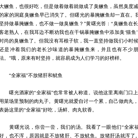
大鳜鱼，也很好吃，但是做着做着就做成了臭鳜鱼，虽然臭度
的家的洞庭臭鳜鱼早已消失了。但曙光的暴腌鳜鱼却一直在。
坚持做暴腌鳜鱼，也不做一做臭鳜鱼？”黄曙光答：“臭鳜鱼在
客老熟人，在我耳边不断劝我也在干锅暴腌鳜鱼中添加臭‘猫鱼
时尚的臭鳜鱼了。但我没有耳根子软，我一直坚持做我们小时
还是冲着我们的老长沙味道的暴腌鳜鱼来，并且也有不少
法。”哦，原来有时坚持，就容易成为人们学习的好榜样。
“全家福”不放猪肝和鱿鱼
曙光酒家的“全家福”也常常被人称道。说他这里离南门口上
用菜场里预制的肉丸子。黄曙光就爱自讨一个累，自己做肉丸
表扬这里的“全家福”好吃，汤鲜、肉丸软香。
黄曙光说，你尝一尝，我们的汤。我看了一眼他们“全家福
好，也不浑，原因就是不放猪肝、不放鱿鱼。放猪肝汤就浑了