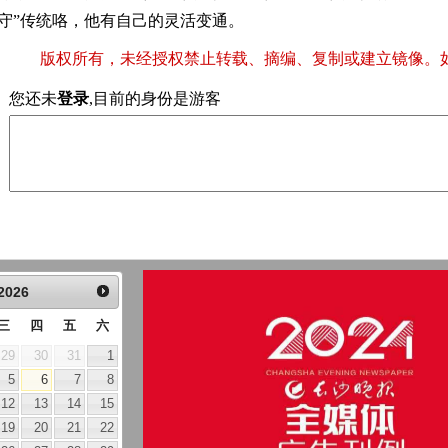
守”传统咯，他有自己的灵活变通。
版权所有，未经授权禁止转载、摘编、复制或建立镜像。
您还未
登录
,目前的身份是游客
2026
三
四
五
六
29
30
31
1
5
6
7
8
12
13
14
15
19
20
21
22