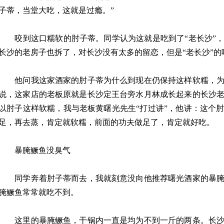
子蒂，当堂大吃，这就是过瘾。”
咬到这口糯软的肘子蒂。同学认为这就是吃到了“老长沙”，
长沙的老房子也拆了，对长沙没有太多的留恋，但是“老长沙”的
他问我这家酒家的肘子蒂为什么到现在仍保持这样软糯，为
说，这家店的老板原就是长沙定王台旁水月林成长起来的长沙
以肘子这样软糯，我与老板黄曙光先生“打过讲”，他讲：这个
足，再去蒸，肯定就软糯，前面的功夫做足了，肯定就好吃。
暴腌鳜鱼没臭气
同学奔着肘子蒂而去，我就刻意没向他推荐曙光酒家的暴腌
腌鳜鱼常常就吃不到。
这里的暴腌鳜鱼，干锅内一直是均为不到一斤的两条。长沙