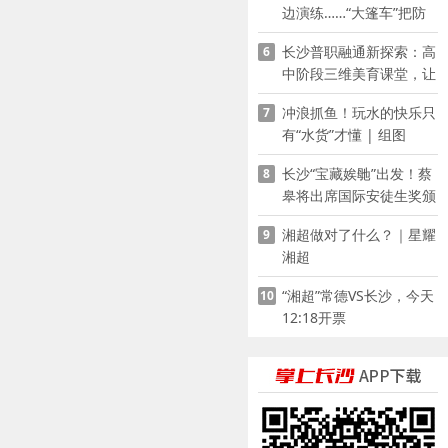
边演练……“大篷车”把防
溺水课堂搬到乡村青少年
长沙普职融通新探索：高
6
家门口
中阶段三维美育课堂，让
少年向美而生
冲浪抓鱼！玩水的快乐只
7
有“水货”才懂 | 组图
长沙“宝藏娭毑”出发！蔡
8
皋将出席国际安徒生奖颁
奖典礼并领奖
湘超做对了什么？｜星耀
9
湘超
“湘超”常德VS长沙，今天
10
12:18开票