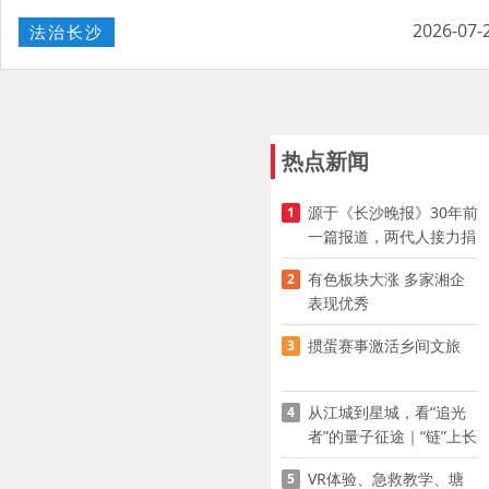
2026-07-
法治长沙
热点新闻
源于《长沙晚报》30年前
1
一篇报道，两代人接力捐
资助学
有色板块大涨 多家湘企
2
表现优秀
掼蛋赛事激活乡间文旅
3
从江城到星城，看“追光
4
者”的量子征途｜“链”上长
沙 “才”够硬核
VR体验、急救教学、塘
5