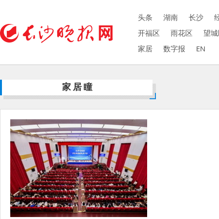
头条
湖南
长沙
开福区
雨花区
望城
家居
数字报
EN
家居瞳