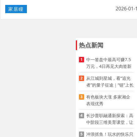
2026-01-
家居瞳
热点新闻
中一签盘中最高可赚7.5
1
万元，4日再见大肉签新
股
从江城到星城，看“追光
2
者”的量子征途｜“链”上长
沙 “才”够硬核
有色板块大涨 多家湘企
3
表现优秀
长沙普职融通新探索：高
4
中阶段三维美育课堂，让
少年向美而生
冲浪抓鱼！玩水的快乐只
5