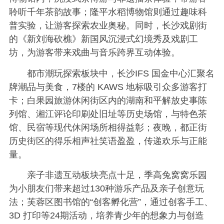
聆听千年茶韵故事；隆平水稻博物馆则通过趣味科
普实验，让游客探索农业奥秘。同时，长沙戏剧街
的《新刘海砍樵》新国风沉浸式幻境秀及戏剧工
坊，为游客带来戏曲与音乐跨界互动体验。
都市潮玩探索板块中，长沙IFS 国金中心汇聚名
牌潮品与美食，7楼的 KAWS 地标吸引众多游客打
卡；白果园旅游休闲街区内的湖南和平解放史事陈
列馆、湘江评论印刷处旧址等历史场馆，与特色茶
馆、民宿等现代休闲场所相得益彰；夜晚，都正街
历史街区的得乐相声社笑语盈盈，传递欢乐与正能
量。
亲子非遗互动板块亮点十足，季高兔窝窝乐园
为小朋友们带来超过130种游乐产品及亲子创意玩
法；芙蓉区图书馆的“创客孵化营”，通过创客手工、
3D 打印等24期活动，培养青少年的想象力与创造