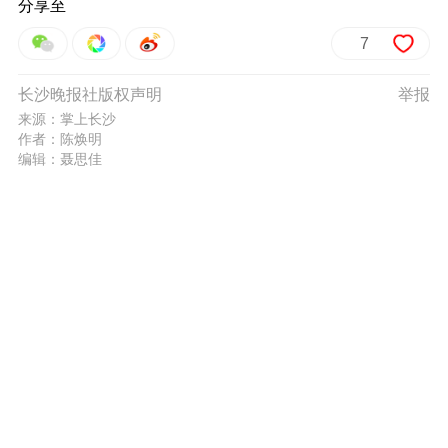
分享至
7
长沙晚报社版权声明
举报
来源：掌上长沙
作者：陈焕明
编辑：聂思佳
热门评论
我要评论
相关新闻
长沙召开物业维修资金暨公共收益政策宣贯会议
小区重大火灾隐患使用维修资金可走“应急通道”
650名“家园守护者”集中充电 赋能维修资金精细化管理
维修资金政策“飞入寻常百姓家”