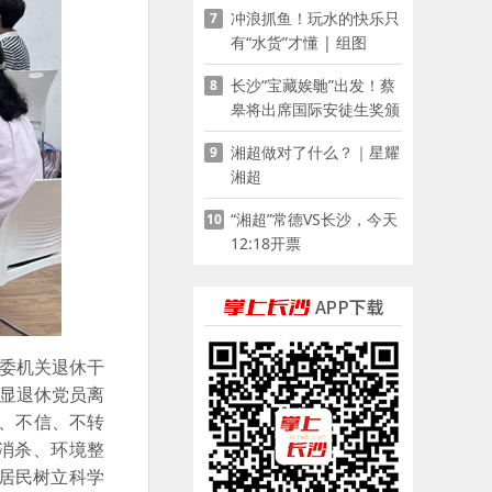
冲浪抓鱼！玩水的快乐只
7
有“水货”才懂 | 组图
长沙“宝藏娭毑”出发！蔡
8
皋将出席国际安徒生奖颁
奖典礼并领奖
湘超做对了什么？｜星耀
9
湘超
“湘超”常德VS长沙，今天
10
12:18开票
委机关退休干
彰显退休党员离
、不信、不转
消杀、环境整
居民树立科学