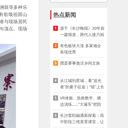
洲鼓等多种乐
热点新闻
有歌颂祖国山
者与现场居民
源于《长沙晚报》30年前
向顶点。现场
1
一篇报道，两代人接力捐
资助学
有色板块大涨 多家湘企
2
表现优秀
掼蛋赛事激活乡间文旅
3
从江城到星城，看“追光
4
者”的量子征途｜“链”上长
沙 “才”够硬核
VR体验、急救教学、塘
5
边演练……“大篷车”把防
溺水课堂搬到乡村青少年
长沙普职融通新探索：高
6
家门口
中阶段三维美育课堂，让
少年向美而生