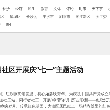
长沙
经济
民生
教育
文体
评论
时事
天下事
花区
望城区
长沙县
宁乡市
浏阳市
湘江新区
关工委
报
EN
蓉园社区开展庆“七一”主题活动
剑）
红歌嘹亮颂党恩，初心如磐映芳华。为庆祝中国共产党成立1
社工站、同行者社工，开展“峥‘蓉’岁月 历‘韭’弥新——红歌汇
望峥嵘岁月、传承红色基因，为辖区居民献上一场精彩纷呈的红