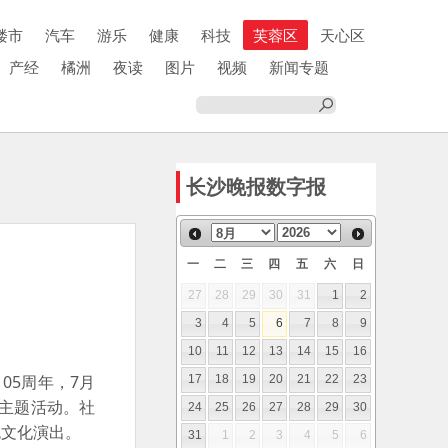
楼市
汽车
游乐
健康
科技
芙蓉区
天心区
产经
橘洲
夜读
图片
视频
新闻专题
长沙晚报数字报
一
二
三
四
五
六
日
27
28
29
30
31
1
2
3
4
5
6
7
8
9
10
11
12
13
14
15
16
05周年，7月
17
18
19
20
21
22
23
”主题活动。社
24
25
26
27
28
29
30
色文化演出。
31
1
2
3
4
5
6