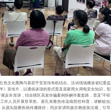
色文化熏陶与基层平安宣传有机结合。活动现场播放省纪委监
句半》宣传片，以通俗诙谐的形式普及居家用火用电安全知识，
开展反诈宣讲，结合辖区高发诈骗案例拆解作案套路，普及“不听
区工作人员开展登革热、基孔肯雅热传染病防控科普，讲解蚊虫
，从源头阻断疾病传播路径；同步宣讲民族宗教政策法规，引导