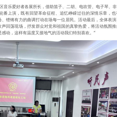
音乐爱好者各展所长，借助笛子、二胡、电吹管、电子琴、非
轮番上演，既有回望革命征程、追忆峥嵘过往的深情乐章，也
扬、铿锵有力的曲调打动在场每一位居民。活动最后，全体表演
歌声回荡现场，抒发群众对党和祖国的真挚热爱，将活动氛围推
是感动，这样有温度又接地气的活动我们特别喜欢。”