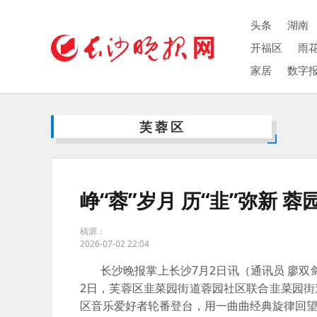
头条
湖南
开福区
雨
家居
数字
芙蓉区
峥“蓉”岁月 历“韭”弥新 
稿源：
2026-07-02 22:04
长沙晚报掌上长沙7月2日讯（通讯员 廖双
2日，芙蓉区韭菜园街道蓉园社区联合韭菜园街道
区音乐爱好者轮番登台，用一曲曲经典旋律回