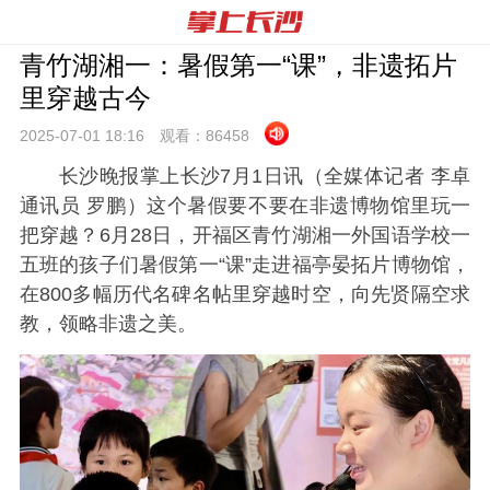
青竹湖湘一：暑假第一“课”，非遗拓片
里穿越古今
2025-07-01 18:
16
观看：
86458
长沙晚报掌上长沙7月1日讯（全媒体记者 李卓
通讯员 罗鹏）这个暑假要不要
在非遗博物馆里
玩一
把穿越？6月28日，开福区青竹湖湘一外国语学校一
五班的孩子们暑假第一“课”走进福亭晏拓片博物馆，
在800多幅历代名碑名帖里穿越时空，向先贤隔空求
教，领略非遗之美。