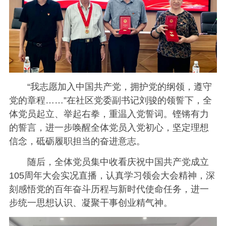
“我志愿加入中国共产党，拥护党的纲领，遵守
党的章程……”在社区党委副书记刘骏的领誓下，全
体党员起立、举起右拳，重温入党誓词。铿锵有力
的誓言，进一步唤醒全体党员入党初心，坚定理想
信念，砥砺履职担当的奋进意志。
随后，全体党员集中收看庆祝中国共产党成立
105周年大会实况直播，认真学习领会大会精神，深
刻感悟党的百年奋斗历程与新时代使命任务，进一
步统一思想认识、凝聚干事创业精气神。