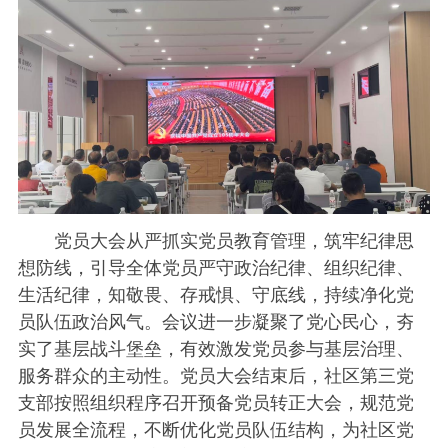
党员大会从严抓实党员教育管理，筑牢纪律思
想防线，引导全体党员严守政治纪律、组织纪律、
生活纪律，知敬畏、存戒惧、守底线，持续净化党
员队伍政治风气。会议
进一步凝聚了党心民心，夯
实了基层战斗堡垒，有效激发党员参与基层治理、
服务群众的主动性。党员大会结束后，社区第三党
支部按照组织程序召开预备党员转正大会，规范党
员发展全流程，不断优化党员队伍结构，为社区党