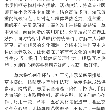
木质相框等物料整齐摆放。活动伊始，特邀专业医
师开展小暑养生专题课堂，结合高温多雨、湿气偏
重的气候特点，针对老年群体暑热乏力、湿气重、
睡眠不佳等常见问题，深入浅出讲解防暑祛湿、草
本调理、药食同源的实用知识，分享居家简易养生
妙招；同时结合“小暑晒伏”传统民俗，讲解古人晾晒
药草、静心避暑的文化渊源，介绍本次手作草本原
料的康养功效，让长者在了解节气文化的同时掌握
养生技巧，提升自我健康管理能力。现场互动热
烈，医师耐心解答各类康养疑问，收获一致好评。
草木拼饰创作环节，社工分步示范底图排版、
草本搭配、粘贴定型等制作技巧，展示多款成品供
参考。网格员、志愿者全程巡回陪伴，协助动手能
力较弱的长者取用物料、调整造型。长者们静心创
作，巧用干花、草本、五谷素材搭配造型，相互交
流创意心得，现场氛围温馨融洽。不多时，一幅幅