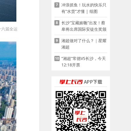
冲浪抓鱼！玩水的快乐只
7
有“水货”才懂 | 组图
长沙“宝藏娭毑”出发！蔡
8
十六届全运
皋将出席国际安徒生奖颁
奖典礼并领奖
湘超做对了什么？｜星耀
9
湘超
“湘超”常德VS长沙，今天
10
12:18开票