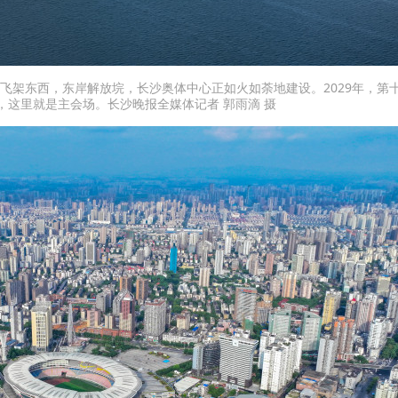
桥飞架东西，东岸解放垸，长沙奥体中心正如火如荼地建设。2029年，第
，这里就是主会场。长沙晚报全媒体记者 郭雨滴 摄