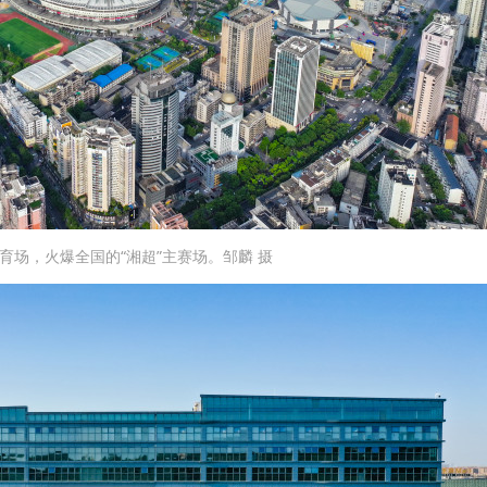
育场，火爆全国的“湘超”主赛场。邹麟 摄