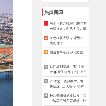
热点新闻
源于《长沙晚报》30年前
1
一篇报道，两代人接力捐
资助学
有色板块大涨 多家湘企
2
表现优秀
掼蛋赛事激活乡间文旅
3
从江城到星城，看“追光
4
者”的量子征途｜“链”上长
沙 “才”够硬核
VR体验、急救教学、塘
5
边演练……“大篷车”把防
溺水课堂搬到乡村青少年
长沙普职融通新探索：高
6
家门口
中阶段三维美育课堂，让
少年向美而生