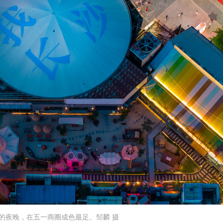
的夜晚，在五一商圈成色最足。邹麟 摄