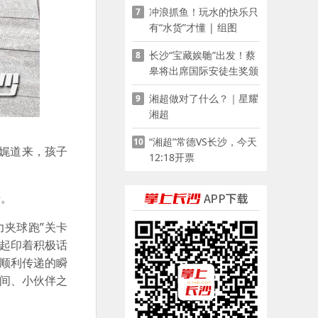
冲浪抓鱼！玩水的快乐只
7
有“水货”才懂 | 组图
长沙“宝藏娭毑”出发！蔡
8
皋将出席国际安徒生奖颁
奖典礼并领奖
湘超做对了什么？｜星耀
9
湘超
“湘超”常德VS长沙，今天
10
娓娓道来，孩子
12:18开票
卡。
力夹球跑”关卡
夹起印着积极话
球顺利传递的瞬
之间、小伙伴之