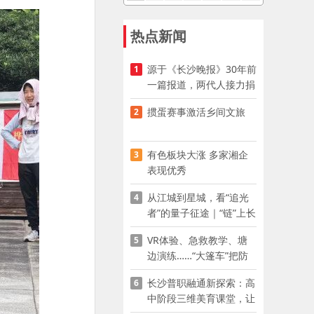
热点新闻
源于《长沙晚报》30年前
1
一篇报道，两代人接力捐
资助学
掼蛋赛事激活乡间文旅
2
有色板块大涨 多家湘企
3
表现优秀
从江城到星城，看“追光
4
者”的量子征途｜“链”上长
沙 “才”够硬核
VR体验、急救教学、塘
5
边演练……“大篷车”把防
溺水课堂搬到乡村青少年
长沙普职融通新探索：高
6
家门口
中阶段三维美育课堂，让
少年向美而生