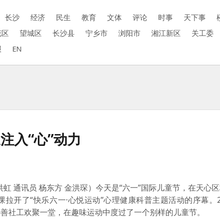
长沙
经济
民生
教育
文体
评论
时事
天下事
花区
望城区
长沙县
宁乡市
浏阳市
湘江新区
关工委
报
EN
注入“心”动力
虹 通讯员 杨东方 金洪琛）
今天是“六一”国际儿童节，在天心
拉开了“快乐六一·心悦运动”心理健康科普主题活动的序幕。
崇善社工欢聚一堂，在趣味运动中度过了一个别样的儿童节。