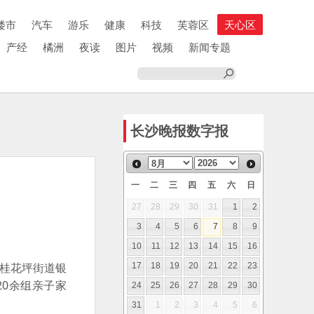
楼市
汽车
游乐
健康
科技
芙蓉区
天心区
产经
橘洲
夜读
图片
视频
新闻专题
长沙晚报数字报
一
二
三
四
五
六
日
27
28
29
30
31
1
2
3
4
5
6
7
8
9
10
11
12
13
14
15
16
区桂花坪街道银
17
18
19
20
21
22
23
20余组亲子家
24
25
26
27
28
29
30
31
1
2
3
4
5
6