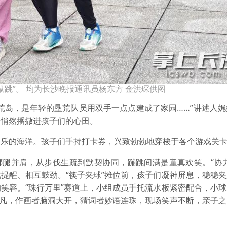
跳”。 均为长沙晚报通讯员杨东方 金洪琛供图
荒岛，是年轻的垦荒队员用双手一点点建成了家园……”讲述人
，悄然播撒进孩子们的心田。
欢乐的海洋。孩子们手持打卡券，兴致勃勃地穿梭于各个游戏关
绑腿并肩，从步伐生疏到默契协同，蹦跳间满是童真欢笑。“协
提醒、相互鼓劲。“筷子夹球”摊位前，孩子们凝神屏息，稳稳
笑容。“珠行万里”赛道上，小组成员手托流水板紧密配合，小
非凡，作画者脑洞大开，猜词者妙语连珠，现场笑声不断，亲子