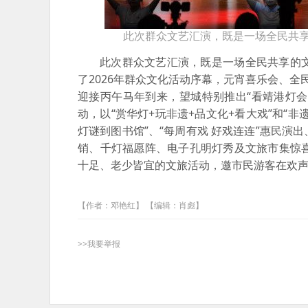
此次群众文艺汇演，既是一场全民共
此次群众文艺汇演，既是一场全民共享的
了2026年群众文化活动序幕，元宵喜乐会、
迎接丙午马年到来，望城特别推出“看靖港灯会·
动，以“赏华灯+玩非遗+品文化+看大戏”和“
灯谜到图书馆”、“每周有戏 好戏连连”惠民
销、千灯福愿阵、电子孔明灯秀及文旅市集惊
十足、老少皆宜的文旅活动，邀市民游客在欢
【作者：邓艳红】 【编辑：肖彪】
>>我要举报