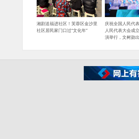
湘剧送福进社区！芙蓉区金沙里
​庆祝全国人民代
社区居民家门口过“文化年”
人民代表大会成立
演举行，文树勋