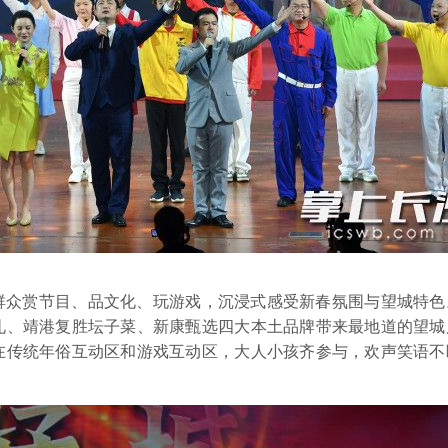
群众赏节目、品文化、玩游戏，沉浸式感受新春氛围与望城特色
礼、靖港复胜坛子菜、新康甄选四大本土品牌带来最地道的望城
在传统年俗互动区和游戏互动区，大人小孩齐参与，欢声笑语不