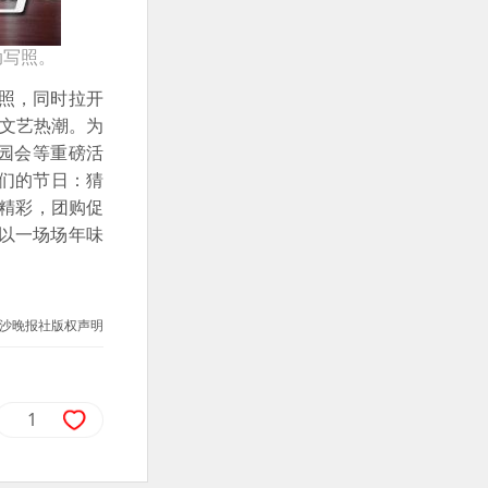
动写照。
照，同时拉开
众文艺热潮。为
游园会等重磅活
我们的节日：猜
样精彩，团购促
以一场场年味
沙晚报社版权声明
1