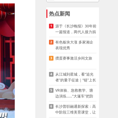
热点新闻
源于《长沙晚报》30年前
1
一篇报道，两代人接力捐
资助学
有色板块大涨 多家湘企
2
表现优秀
掼蛋赛事激活乡间文旅
3
从江城到星城，看“追光
4
者”的量子征途｜“链”上长
沙 “才”够硬核
VR体验、急救教学、塘
5
边演练……“大篷车”把防
溺水课堂搬到乡村青少年
长沙普职融通新探索：高
6
家门口
中阶段三维美育课堂，让
少年向美而生