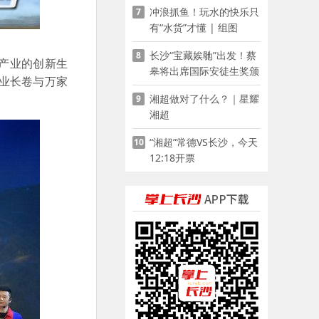
冲浪抓鱼！玩水的快乐只
7
有“水货”才懂 | 组图
长沙“宝藏娭毑”出发！蔡
8
产业的创新生
皋将出席国际安徒生奖颁
业长卷与万家
奖典礼并领奖
湘超做对了什么？｜星耀
9
湘超
“湘超”常德VS长沙，今天
10
12:18开票