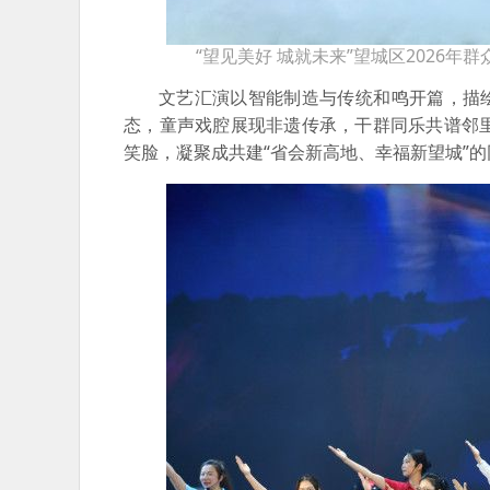
“望见美好 城就未来”望城区2026
文艺汇演以智能制造与传统和鸣开篇，描
态，童声戏腔展现非遗传承，干群同乐共谱邻
笑脸，凝聚成共建“省会新高地、幸福新望城”