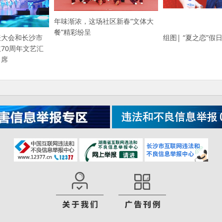
年味渐浓，这场社区新春“文体大
餐”精彩纷呈
表大会和长沙市
组图| “夏之恋”
70周年文艺汇
出席