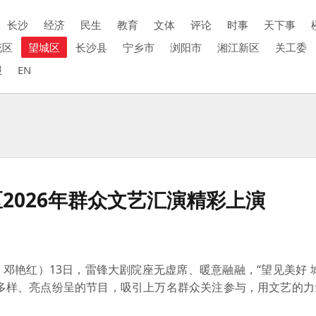
长沙
经济
民生
教育
文体
评论
时事
天下事
花区
望城区
长沙县
宁乡市
浏阳市
湘江新区
关工委
报
EN
区2026年群众文艺汇演精彩上演
 邓艳红）13日，雷锋大剧院座无虚席、暖意融融，“望见美好 
式多样、亮点纷呈的节目，吸引上万名群众关注参与，用文艺的