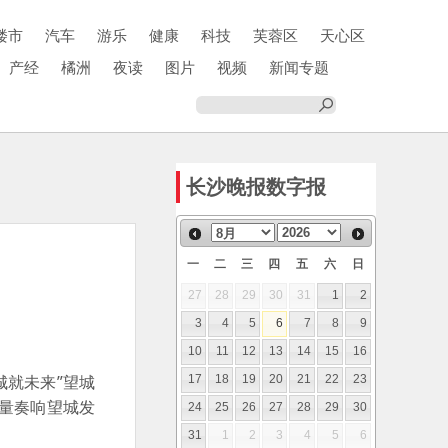
楼市
汽车
游乐
健康
科技
芙蓉区
天心区
产经
橘洲
夜读
图片
视频
新闻专题
长沙晚报数字报
一
二
三
四
五
六
日
27
28
29
30
31
1
2
3
4
5
6
7
8
9
10
11
12
13
14
15
16
城就未来”望城
17
18
19
20
21
22
23
力量奏响望城发
24
25
26
27
28
29
30
31
1
2
3
4
5
6