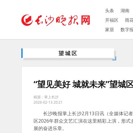
头条
湖南
开福区
雨
家居
数字
望城区
“望见美好 城就未来”望城
稿源：掌上长沙
2026-02-13 20:21
长沙晚报掌上长沙2月13日讯（全媒体记者
区2026年群众文艺汇演在这里精彩上演，形
展的奋进乐章。