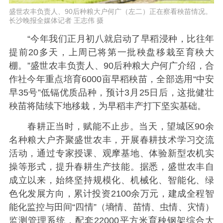
盛世农丰负责人、90后种粮大户何广（左二）正在察看秧苗情况。
长沙晚报全媒体记者 王志伟 摄
“今年我们正月初八就启动了早稻浸种，比往年
提前20多天，上周已将第一批秧盘移栽至育秧大
棚。”盛世农丰负责人、90后种粮大户何广介绍，合
作社今年重点培育6000亩早稻秧苗，全部选用“中安
早35号”低镉优质品种，预计3月25日后，这批健壮
秧苗将陆续下地移栽，为早稻丰产打下坚实基础。
春耕正当时，赋能不止步。当天，望城区90余
名种粮大户齐聚盛世农丰，开展春耕技术学习交流
活动，通过专家授课、观摩基地、体验新型农机实
操等形式，提升春耕生产技能。据悉，盛世农丰自
成立以来，始终坚持规模化、机械化、智能化、绿
色化发展方向，累计投资2100余万元，建成全程智
能化监控与田间“四情”（墒情、苗情、虫情、灾情）
监测管理系统，配套22000平方米育秧钢架综合大