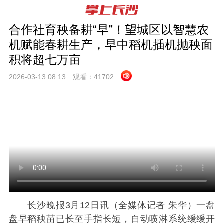
合作社育秧备耕“早”！望城区以智慧农
机赋能春耕生产，早中稻机插机抛秧面
积将超七万亩
2026-03-13 08:
13
观看：
41702
长沙晚报3月12日讯（全媒体记者 朱华）一盘
盘早稻秧苗已长至手指长短，自动喷淋系统缓缓开