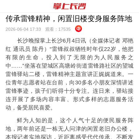
传承雷锋精神，闲置旧楼变身服务阵地
2026-06-04 17:
33
观看：
17535
长沙晚报掌上长沙6月4日讯（全媒体记者 邓艳
红 通讯员 陈丹）
“雷锋叔叔牺牲时年仅22岁，他把
有限的生命，投入到了无限的为人民服务之
中……”坐落在望城区高塘岭街道雷锋路社区的望城
雷锋驿站二楼，雷锋精神主题宣讲正娓娓道来。一
位青年志愿者站在台前，向30多名小朋友深情讲述
雷锋事迹，孩子们听得十分专注。
连日来，驿站接
连开展了多场内容丰富、形式多样的志愿服务活
动，备受居民喜爱。
鲜为人知的是，这个人气十足的便民服务阵
地，两
年前还是一栋无人问津的闲置老旧办公楼，
本报记者实地探访，近距离感受代代传承、不断发