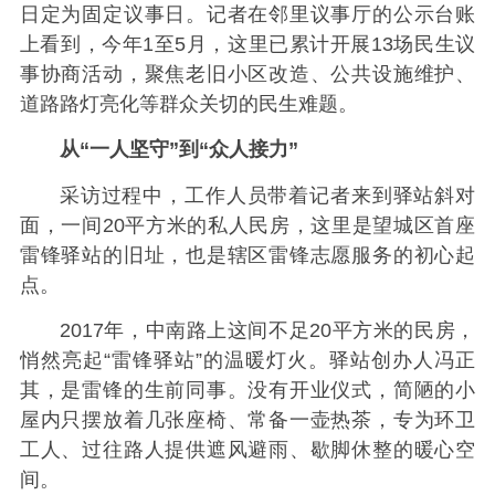
日定为固定议事日。记者在邻里议事厅的公示台账
上看到，今年1至5月，这里已累计开展13场民生议
事协商活动，聚焦老旧小区改造、公共设施维护、
道路路灯亮化等群众关切的民生难题。
从“一人坚守”到“众人接力”
采访过程中，工作人员带着记者来到驿站斜对
面，一间20平方米的私人民房，这里是望城区首座
雷锋驿站的旧址，也是辖区雷锋志愿服务的初心起
点。
2017年，中南路上这间不足20平方米的民房，
悄然亮起“雷锋驿站”的温暖灯火。驿站创办人冯正
其，是雷锋的生前同事。没有开业仪式，简陋的小
屋内只摆放着几张座椅、常备一壶热茶，专为环卫
工人、过往路人提供遮风避雨、歇脚休整的暖心空
间。