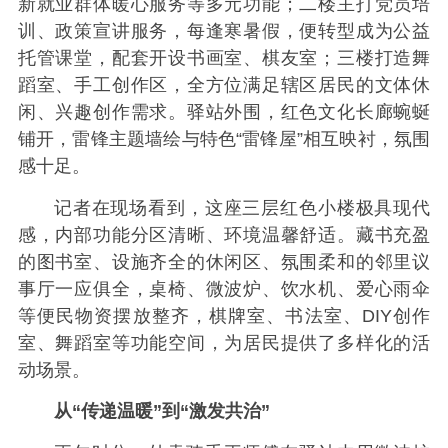
新就业群体暖心服务等多元功能；二楼主打党员培
训、政策宣讲服务，每逢寒暑假，便转型成为公益
托管课堂，配套开设书画室、棋友室；三楼打造舞
蹈室、手工创作区，全方位满足辖区居民的文体休
闲、兴趣创作需求。驿站外围，红色文化长廊蜿蜒
铺开，雷锋主题墙绘与特色“雷锋屋”相互映衬，氛围
感十足。
记者在现场看到，这座三层红色小楼极具现代
感，内部功能分区清晰、环境温馨舒适。藏书充盈
的图书室、设施齐全的休闲区、氛围柔和的邻里议
事厅一应俱全，桌椅、微波炉、饮水机、爱心雨伞
等便民物资摆放整齐，棋牌室、书法室、DIY创作
室、舞蹈室等功能空间，为居民提供了多样化的活
动场景。
从“传递温暖”到“激发共治”