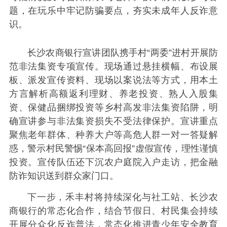
题，在玩乐中牢记防骗要点，夯实未成年人反诈意
识。
长沙农商银行宣讲团队携手村“两委”进村开展防
范非法集资专项宣传。现场通过悬挂横幅、布设展
板、派发宣传资料、现场以案说法等方式，用本土
方言解析高额返利理财、养老投资、熟人入股集
资、保健品捆绑投资等乡村高发非法集资陷阱，明
确宣讲参与非法集资损失不受法律保护。宣讲重点
聚焦老年群体、种养大户等高危人群一对一答疑解
惑，警示村民警惕“保本高回报”虚假宣传，理性谨慎
投资。宣传队伍还下沉农户庭院入户走访，把金融
防诈知识送到群众家门口。
下一步，禾丰村将持续深化与社工站、长沙农
商银行的常态化合作，结合节假日、村民集会持续
开展分众化反诈普法，常态化推进青少年安全教育