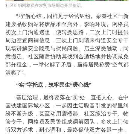
社区组织网格员在农贸市场周边开展整治。
“巧”解心结，同样见于经营纠纷。泉睿社区一新
建废品收购站将废品堆至店外，影响环境。网格员
初次上门沟通遇阻，便转换思路，二次上门时提供
周边空置商铺信息，三次上门则请来街道安全专干
现场讲解安全隐患与扰民问题。店主深受触动，同
意搬迁。社区随后协助其找到合适场地并协调减免
部分租金，一举化解了矛盾，赢得居民称赞“空气都
清爽了”。
“实”字托底，筑牢民生“暖心线”
基层治理，最终要落在“实”处，直抵人心。在中
国铁建国际城小区，一起因生活噪音引发的邻里纠
纷不断升级，甚至动用震楼器。社区综治专干、物
管专干、网格员及民警组成调解团队，多次上门倾
听双方诉求，耐心调和，最终促使双方各退一步，