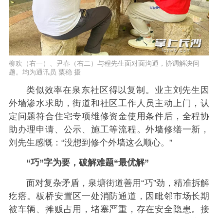
柳欢（右一）、尹春（右二）与程先生面对面沟通，协调解决问
题。均为通讯员 粟稳 摄
类似效率在泉东社区得以复制。业主刘先生因
外墙渗水求助，街道和社区工作人员主动上门，认
定问题符合住宅专项维修资金使用条件后，全程协
助办理申请、公示、施工等流程。外墙修缮一新，
刘先生感慨：“没想到修个外墙这么顺心。”
“巧”字为要，破解难题“最优解”
面对复杂矛盾，泉塘街道善用“巧”劲，精准拆解
疙瘩。板桥安置区一处消防通道，因毗邻市场长期
被车辆、摊贩占用，堵塞严重，存在安全隐患。接