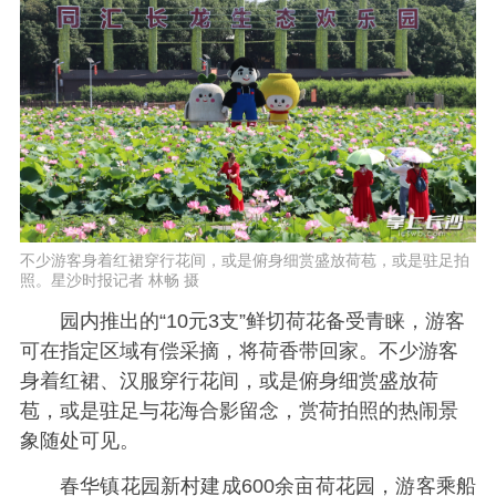
不少游客身着红裙穿行花间，或是俯身细赏盛放荷苞，或是驻足拍
照。星沙时报记者 林畅 摄
园内推出的“10元3支”鲜切荷花备受青睐，游客
可在指定区域有偿采摘，将荷香带回家。不少游客
身着红裙、汉服穿行花间，或是俯身细赏盛放荷
苞，或是驻足与花海合影留念，赏荷拍照的热闹景
象随处可见。
春华镇花园新村建成600余亩荷花园，游客乘船