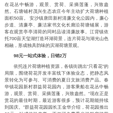
在花丛中畅游，观景、赏荷、采摘莲蓬，兴致盎
然。石塘铺村茂兴生态农庄今年主动扩大荷塘种植
面积50亩。 安沙镇唐田新村清廉文化公园内，廉心
步道、清廉亭、廉洁家书文化长廊沿荷塘铺展，游
客在观赏亭亭清荷的同时品读清廉故事。江背镇依
托700亩天玺湖打造环湖荷景，连片荷花与湖光山色
相融，形成独具韵味的滨湖荷塘景观。
98元一站式体验，日销2万
依托连片荷塘种植资源，各镇街跳出“只看花”的
局限，围绕荷花开发丰富线下体验业态，把静态风
景转化为可参与、可消费的夏日文旅消费产品。春
华镇花园新村群益荷花园内，游客乘船在花丛中畅
游，观景、赏荷、采摘莲蓬，兴致盎然。“现在正是
赏花的最佳时期，最近游客很多，预计花期能持续
到国庆。”群益荷花园园长王金华介绍，荷花园推出