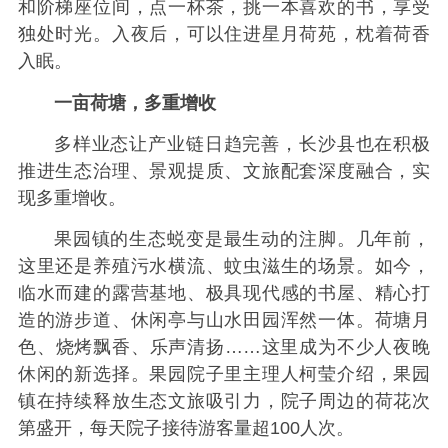
和阶梯座位间，点一杯茶，挑一本喜欢的书，享受
独处时光。入夜后，可以住进星月荷苑，枕着荷香
入眠。
一亩荷塘，多重增收
多样业态让产业链日趋完善，长沙县也在积极
推进生态治理、景观提质、文旅配套深度融合，实
现多重增收。
果园镇的生态蜕变是最生动的注脚。几年前，
这里还是养殖污水横流、蚊虫滋生的场景。如今，
临水而建的露营基地、极具现代感的书屋、精心打
造的游步道、休闲亭与山水田园浑然一体。荷塘月
色、烧烤飘香、乐声清扬……这里成为不少人夜晚
休闲的新选择。果园院子里主理人柯莹介绍，果园
镇在持续释放生态文旅吸引力，院子周边的荷花次
第盛开，每天院子接待游客量超100人次。