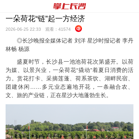
一朵荷花“链”起一方经济
2026-06-25 22:
33
观看：
41574
◎长沙晚报全媒体记者 刘洋 星沙时报记者 李丹
林畅 杨源
盛夏时节，长沙县一池池荷花次第盛开。以荷
为媒、以景兴业，一朵荷花“撬动”着夏日消费的活
力。赏花打卡、采摘莲蓬、荷系茶饮、湖畔民宿、
团建休闲……多元业态遍地开花，一条融合农、
文、旅的产业链，正在星沙大地蓬勃生长。