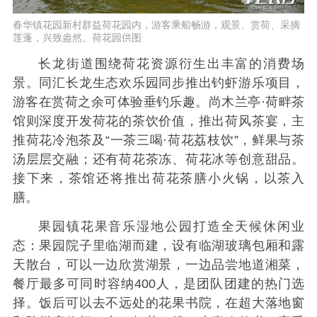
春华镇花园新村群益荷花园内，游客乘船畅游，观景、赏荷、采摘
莲蓬，兴致盎然。荷花园供图
长龙街道围绕荷花资源衍生出丰富的消费场
景。同汇长龙生态欢乐园同步推出钓虾游乐项目，
游客在赏荷之余可体验垂钓乐趣。尚木兰亭·荷畔茶
馆则深度开发荷花的茶饮价值，推出荷风茶宴，主
推荷花冷泡茶及“一茶三喝·荷花荔枝饮”，鲜果与茶
汤层层交融；还有荷花茶冻、荷花冰等创意甜品。
接下来，茶馆还将推出荷花茶膳小火锅，以茶入
膳。
果园镇花果音乐湿地公园打造全天候休闲业
态：果园院子里临湖而建，设有临湖玻璃包厢和露
天散台，可以一边欣赏湖景，一边品尝地道湘菜，
餐厅最多可同时容纳400人，是团队团建的热门选
择。饭后可以去不远处的花果书院，在超大落地窗