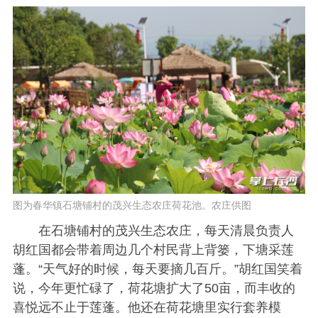
图为春华镇石塘铺村的茂兴生态农庄荷花池。农庄供图
在石塘铺村的茂兴生态农庄，每天清晨负责人
胡红国都会带着周边几个村民背上背篓，下塘采莲
蓬。“天气好的时候，每天要摘几百斤。”胡红国笑着
说，今年更忙碌了，荷花塘扩大了50亩，而丰收的
喜悦远不止于莲蓬。他还在荷花塘里实行套养模