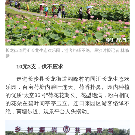
长龙街道同汇长龙生态欢乐园，游客络绎不绝。星沙时报记者 林畅
摄
10元3支，供不应求
走进长沙县长龙街道湘峰村的同汇长龙生态欢
乐园，百亩荷塘内碧叶连天、荷香扑鼻。园内种植
的优质“太空36号”荷花花期长、花型饱满，粉白相间
的花朵在碧叶间亭亭玉立。连日来园区游客络绎不
绝，荷塘步道、观景平台人头攒动。