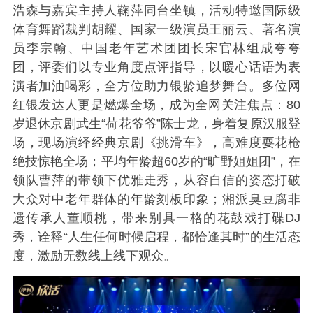
浩森与嘉宾主持人鞠萍同台坐镇，活动特邀国际级
体育舞蹈裁判胡耀、国家一级演员王丽云、著名演
员李宗翰、中国老年艺术团团长宋官林组成夸夸
团，评委们以专业角度点评指导，以暖心话语为表
演者加油喝彩，全方位助力银龄追梦舞台。多位网
红银发达人更是燃爆全场，成为全网关注焦点：80
岁退休京剧武生“荷花爷爷”陈士龙，身着复原汉服登
场，现场演绎经典京剧《挑滑车》，高难度耍花枪
绝技惊艳全场；平均年龄超60岁的“旷野姐姐团”，在
领队曹萍的带领下优雅走秀，从容自信的姿态打破
大众对中老年群体的年龄刻板印象；湘派臭豆腐非
遗传承人董顺桃，带来别具一格的花鼓戏打碟DJ
秀，诠释“人生任何时候启程，都恰逢其时”的生活态
度，激励无数线上线下观众。