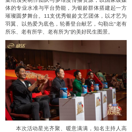
体的专业水准与平台势能，为银龄群体搭建起一方
璀璨圆梦舞台。11支优秀银龄文艺团体，以才艺为
羽翼、以热爱为底色，轮番登台献艺，勾勒出“老有
所乐、老有所学、老有所为”的美好民生图景。
本次活动星光齐聚、暖意满满，知名主持人高