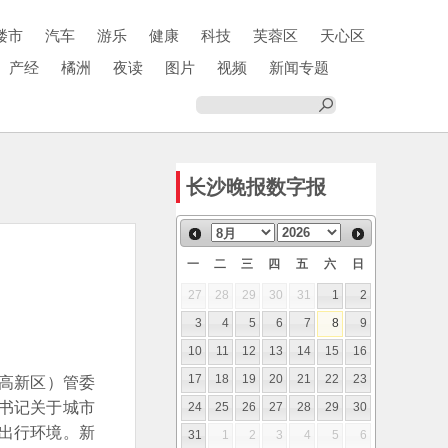
楼市
汽车
游乐
健康
科技
芙蓉区
天心区
产经
橘洲
夜读
图片
视频
新闻专题
长沙晚报数字报
一
二
三
四
五
六
日
27
28
29
30
31
1
2
3
4
5
6
7
8
9
10
11
12
13
14
15
16
沙高新区）管委
17
18
19
20
21
22
23
书记关于城市
24
25
26
27
28
29
30
出行环境。新
31
1
2
3
4
5
6