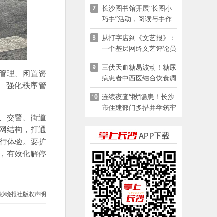
长沙图书馆开展“长图小
7
巧手”活动，阅读与手作
赋能少儿暑期成长
从打字店到《文艺报》：
8
一个基层网络文艺评论员
的突围
三伏天血糖易波动！糖尿
9
管理、闲置资
病患者中西医结合饮食调
、强化秩序管
养指南
连续夜查“揪”隐患！长沙
10
市住建部门多措并举筑牢
、交警、街道
夏季建筑施工安全防线
网结构，打通
出行体验。要扩
，有效化解停
沙晚报社版权声明