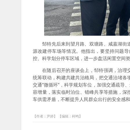
邹特先后来到望月路、双塘路、咸嘉湖街
源改建停车场等情况。他指出，要坚持问题导
控、科学划分停车区域，进一步盘活闲置空间
在随后召开的座谈会上，邹特强调，治理
统筹联动，构建共建共治格局，把交通治堵各
交通“微循环”，科学规划车位，加强交通疏导
容增量，落实临时泊位、错峰共享等措施，深
车供需矛盾，不断提升人民群众出行的安全感
【作者：尹婷】 【编辑：柯鸣】