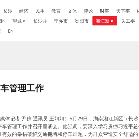
长沙
经济
民生
教育
文体
评论
时事
天下事
花区
望城区
长沙县
宁乡市
浏阳市
湘江新区
关工委
报
EN
停车管理工作
媒体记者 尹婷 通讯员 王娟娟）5月29日，湖南湘江新区（长
停车管理工作并召开座谈会。他强调，要深入学习贯彻习近平总
准有效的举措破解交通拥堵和停车难题，为群众营造安全舒适的