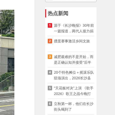
热点新闻
源于《长沙晚报》30年前
1
一篇报道，两代人接力捐
资助学
掼蛋赛事激活乡间文旅
2
减肥最难的不是开始，而
3
是正确认知并接受“后半
程”
20个特色摊位＋摇滚乐队
4
驻场演出，2026长沙县
夜市嘉年华启幕
“天花板对决”上演 《歌手
5
2026》歌王之战今晚打
响
立秋第一杯，他们在长沙
6
街头喝到了