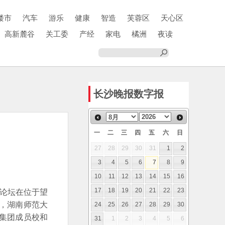
楼市
汽车
游乐
健康
智造
芙蓉区
天心区
高新麓谷
关工委
产经
家电
橘洲
夜读
长沙晚报数字报
一
二
三
四
五
六
日
27
28
29
30
31
1
2
3
4
5
6
7
8
9
10
11
12
13
14
15
16
沙论坛在位于望
17
18
19
20
21
22
23
，湖南师范大
24
25
26
27
28
29
30
集团成员校和
31
1
2
3
4
5
6