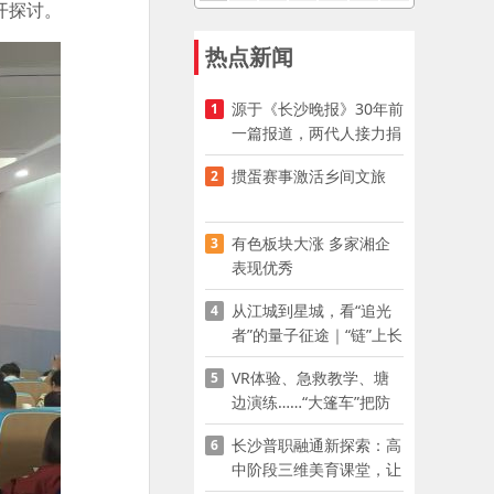
开探讨。
热点新闻
源于《长沙晚报》30年前
1
一篇报道，两代人接力捐
资助学
掼蛋赛事激活乡间文旅
2
有色板块大涨 多家湘企
3
表现优秀
从江城到星城，看“追光
4
者”的量子征途｜“链”上长
沙 “才”够硬核
VR体验、急救教学、塘
5
边演练……“大篷车”把防
溺水课堂搬到乡村青少年
长沙普职融通新探索：高
6
家门口
中阶段三维美育课堂，让
少年向美而生