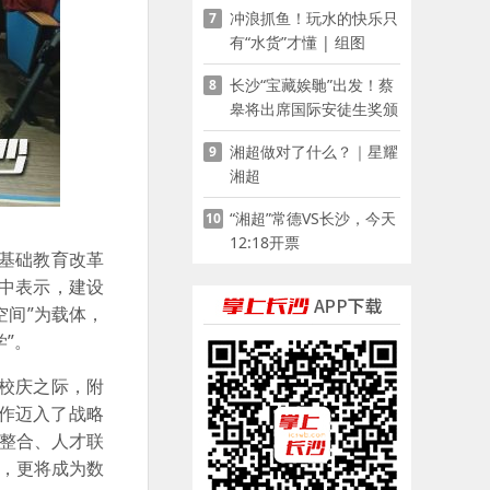
冲浪抓鱼！玩水的快乐只
7
有“水货”才懂 | 组图
长沙“宝藏娭毑”出发！蔡
8
皋将出席国际安徒生奖颁
奖典礼并领奖
湘超做对了什么？｜星耀
9
湘超
“湘超”常德VS长沙，今天
10
12:18开票
基础教育改革
辞中表示，建设
空间”为载体，
”。
校庆之际，附
作迈入了战略
源整合、人才联
篮，更将成为数